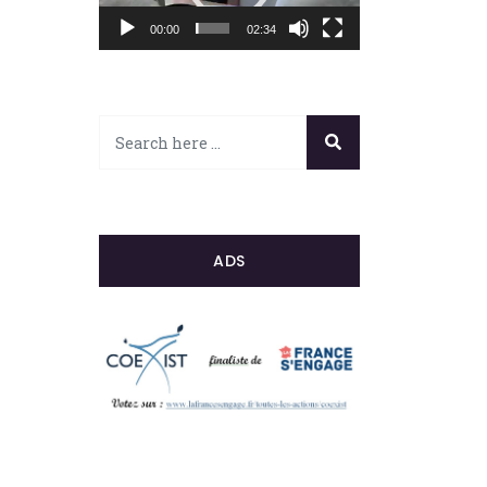
00:00
02:34
ADS