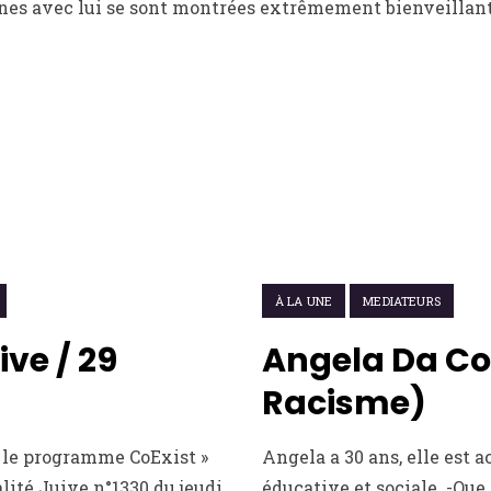
es avec lui se sont montrées extrêmement bienveillante 
22 FÉVRIER 2021
À LA UNE
MEDIATEURS
ive / 29
Angela Da Co
Racisme)
r le programme CoExist »
Angela a 30 ans, elle est
lité Juive n°1330 du jeudi
éducative et sociale. -Que 