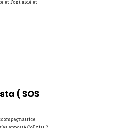
et l’ont aidé et
sta ( SOS
 accompagnatrice
t’as apporté CoExist ?