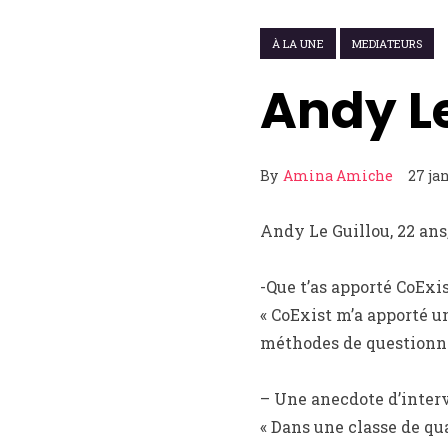
À LA UNE
MEDIATEURS
Andy Le
By
Amina Amiche
27 ja
Andy Le Guillou, 22 ans,
-Que t’as apporté CoExis
« CoExist m’a apporté 
méthodes de questionne
– Une anecdote d’inter
« Dans une classe de qua