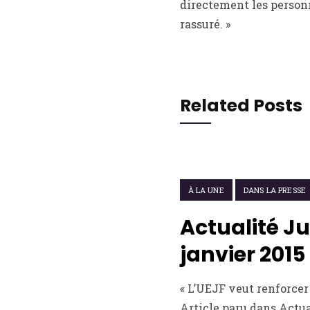
directement les personn
rassuré. »
Related Posts
17 FÉVRIER 2015
À LA UNE
DANS LA PRESSE
Actualité Ju
janvier 2015
« L’UEJF veut renforce
Article paru dans Actua