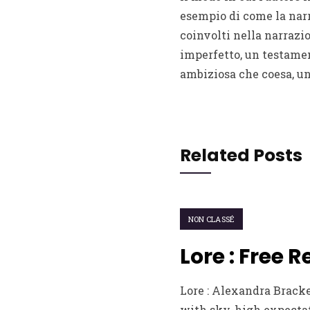
esempio di come la narr
coinvolti nella narrazi
imperfetto, un testamen
ambiziosa che coesa, un
Related Posts
NON CLASSÉ
Lore : Free 
Lore : Alexandra Bracke
with sky-high expectati