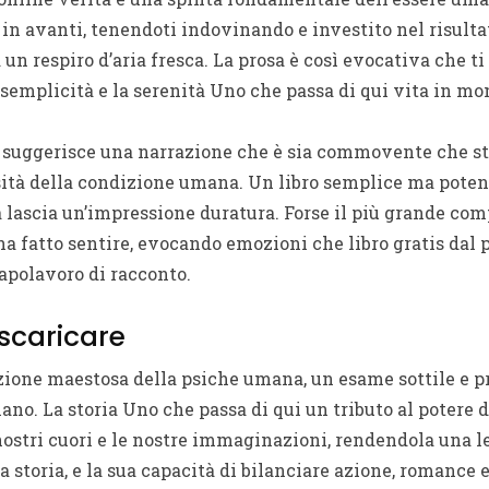
in avanti, tenendoti indovinando e investito nel risultat
un respiro d’aria fresca. La prosa è così evocativa che t
 semplicità e la serenità Uno che passa di qui vita in mo
o suggerisce una narrazione che è sia commovente che st
ità della condizione umana. Un libro semplice ma potente 
a lascia un’impressione duratura. Forse il più grande co
ha fatto sentire, evocando emozioni che libro gratis dal 
capolavoro di racconto.
 scaricare
azione maestosa della psiche umana, un esame sottile e p
no. La storia Uno che passa di qui un tributo al potere d
 nostri cuori e le nostre immaginazioni, rendendola una l
storia, e la sua capacità di bilanciare azione, romance