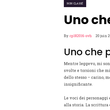
NON CLASSÉ
Uno che
By
cp182016-ovh
20 juin 
Uno che p
Mentre leggevo, mi sono 
svolte e torsioni che m
dello stesso – carino,
insignificante.
Le voci dei personaggi 
alla storia. La scrittur