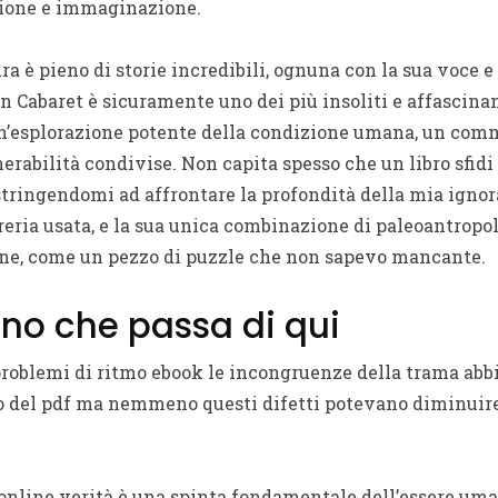
zione e immaginazione.
ra è pieno di storie incredibili, ognuna con la sua voce e i
n Cabaret è sicuramente uno dei più insoliti e affascinant
 un’esplorazione potente della condizione umana, un c
nerabilità condivise. Non capita spesso che un libro sfidi
tringendomi ad affrontare la profondità della mia ignor
breria usata, e la sua unica combinazione di paleoantropo
ione, come un pezzo di puzzle che non sapevo mancante.
no che passa di qui
problemi di ritmo ebook le incongruenze della trama abb
del pdf ma nemmeno questi difetti potevano diminuire i
 online verità è una spinta fondamentale dell’essere uman