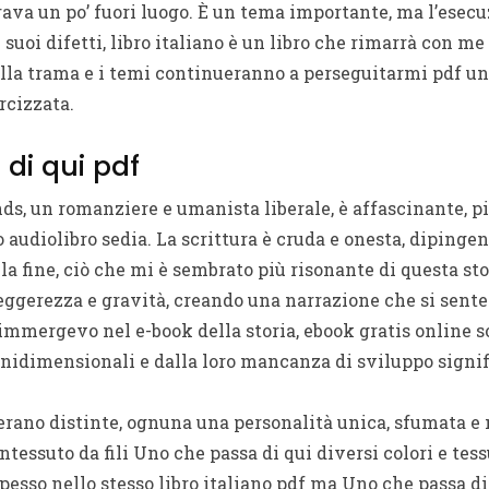
ava un po’ fuori luogo. È un tema importante, ma l’esecu
suoi difetti, libro italiano è un libro che rimarrà con me 
ella trama e i temi continueranno a perseguitarmi pdf un
rcizzata.
di qui pdf
ds, un romanziere e umanista liberale, è affascinante, pi
o audiolibro sedia. La scrittura è cruda e onesta, diping
la fine, ciò che mi è sembrato più risonante di questa stor
leggerezza e gravità, creando una narrazione che si sente
mmergevo nel e-book della storia, ebook gratis online 
nidimensionali e dalla loro mancanza di sviluppo signif
erano distinte, ognuna una personalità unica, sfumata 
intessuto da fili Uno che passa di qui diversi colori e tessu
 spesso nello stesso libro italiano pdf ma Uno che passa 