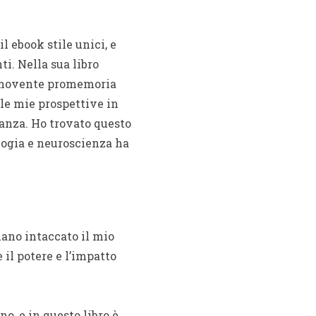
l ebook stile unici, e
i. Nella sua libro
ommovente promemoria
 le mie prospettive in
anza. Ho trovato questo
logia e neuroscienza ha
iano intaccato il mio
l potere e l’impatto
o, e in questo libro è