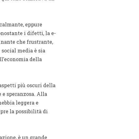
e calmante, eppure
stante i difetti, la e-
inante che frustrante,
i social media è sia
ll’economia della
aspetti più oscuri della
 e speranzosa. Alla
nebbia leggera e
re la possibilità di
pazione, è un grande