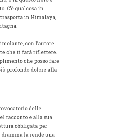
o. C’è qualcosa in
i trasporta in Himalaya,
ntagna.
imolante, con l’autore
che ti farà riflettere.
mplimento che posso fare
più profondo dolore alla
rovocatorio delle
el racconto e alla sua
ettura obbligata per
 e dramma la rende una