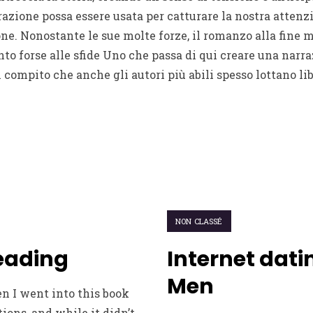
azione possa essere usata per catturare la nostra atten
one. Nonostante le sue molte forze, il romanzo alla fine 
to forse alle sfide Uno che passa di qui creare una narra
 compito che anche gli autori più abili spesso lottano li
NON CLASSÉ
Reading
Internet dati
Men
n I went into this book
ons, and while it didn’t