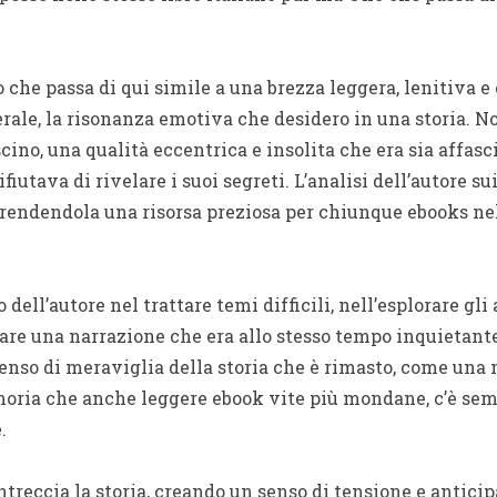
o che passa di qui simile a una brezza leggera, lenitiva 
le, la risonanza emotiva che desidero in una storia. Nono
ino, una qualità eccentrica e insolita che era sia affasc
iutava di rivelare i suoi segreti. L’analisi dell’autore su
 rendendola una risorsa preziosa per chiunque ebooks ne
dell’autore nel trattare temi difficili, nell’esplorare gli 
are una narrazione che era allo stesso tempo inquietante
 senso di meraviglia della storia che è rimasto, come una 
oria che anche leggere ebook vite più mondane, c’è semp
.
intreccia la storia, creando un senso di tensione e antici