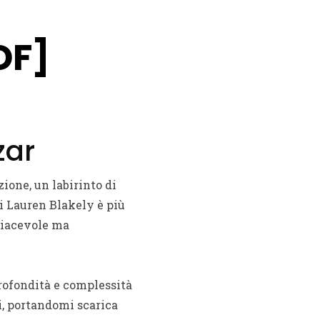
DF]
zar
ione, un labirinto di
i Lauren Blakely è più
piacevole ma
profondità e complessità
li, portandomi scarica