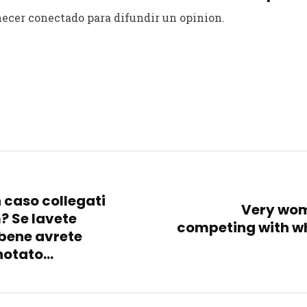
ecer conectado para difundir un opinion.
n caso collegati
Very wom
 Se lavete
competing with wh
bene avrete
notato…