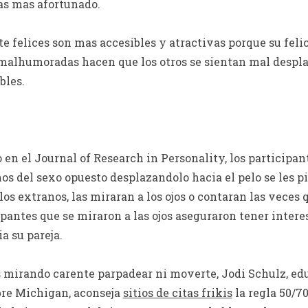
ras mas afortunado.
e felices son mas accesibles y atractivas porque su felic
 malhumoradas hacen que los otros se sientan mal despla
bles.
 en el Journal of Research in Personality, los participan
s del sexo opuesto desplazandolo hacia el pelo se les p
los extranos, las miraran a los ojos o contaran las veces
cipantes que se miraron a las ojos aseguraron tener inter
a su pareja.
 mirando carente parpadear ni moverte, Jodi Schulz, edu
bre Michigan, aconseja
sitios de citas frikis
la regla 50/70