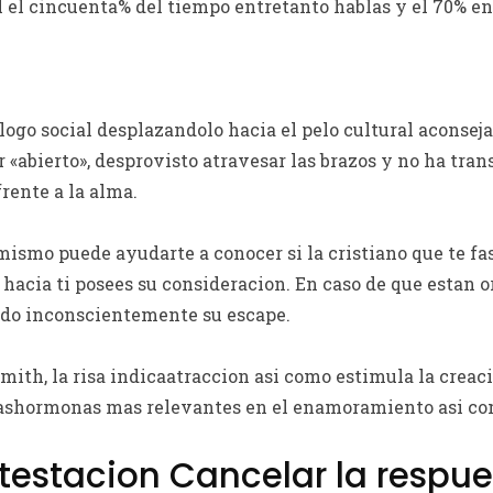
l el cincuenta% del tiempo entretanto hablas y el 70% e
ogo social desplazandolo hacia el pelo cultural aconseja
 «abierto», desprovisto atravesar las brazos y no ha tra
rente a la alma.
mismo puede ayudarte a conocer si la cristiano que te fas
 hacia ti posees su consideracion. En caso de que estan o
ando inconscientemente su escape.
ith, la risa indicaatraccion asi­ como estimula la creaci
lashormonas mas relevantes en el enamoramiento asi­ com
ntestacion Cancelar la respu