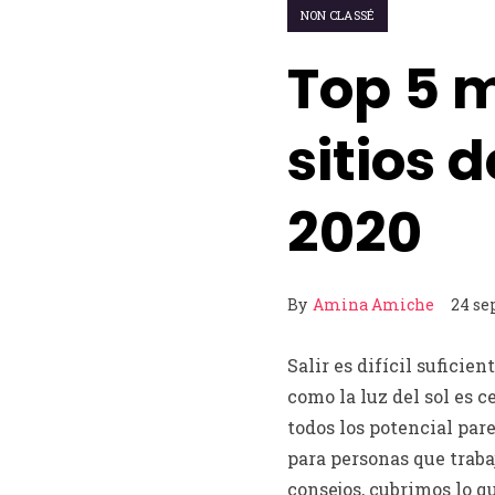
NON CLASSÉ
Top 5 m
sitios 
2020
By
Amina Amiche
24 se
Salir es difícil suficie
como la luz del sol es 
todos los potencial par
para personas que traba
consejos, cubrimos lo q