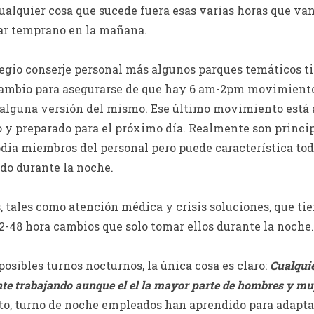
ualquier cosa que sucede fuera esas varias horas que va
nar temprano en la mañana.
legio conserje personal más algunos parques temáticos ti
cambio para asegurarse de que hay 6 am-2pm movimient
 alguna versión del mismo. Ese último movimiento está a
do y preparado para el próximo día. Realmente son princ
ia miembros del personal pero puede característica todo
do durante la noche.
 tales como atención médica y crisis soluciones, que t
-48 hora cambios que solo tomar ellos durante la noche.
osibles turnos nocturnos, la única cosa es claro:
Cualquie
e trabajando aunque el el la mayor parte de hombres y muj
anto, turno de noche empleados han aprendido para adapta