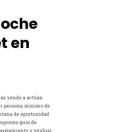
noche
et en
stás yendo a actúan
ier persona, mínimo de
ventana de oportunidad
 supremo guía de
parejamiento y evaluar