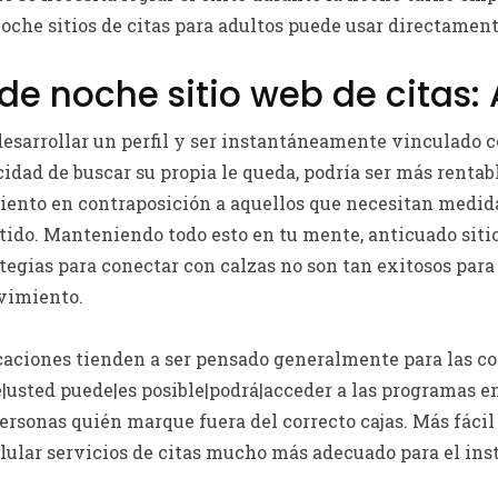
oche sitios de citas para adultos puede usar directamente
de noche sitio web de citas: 
desarrollar un perfil y ser instantáneamente vinculado c
idad de buscar su propia le queda, podría ser más rentab
iento en contraposición a aquellos que necesitan medida
do. Manteniendo todo esto en tu mente, anticuado sitios
tegias para conectar con calzas no son tan exitosos para
vimiento.
icaciones tienden a ser pensado generalmente para las c
ble|usted puede|es posible|podrá|acceder a las programas 
ersonas quién marque fuera del correcto cajas. Más fácil
lular servicios de citas mucho más adecuado para el i