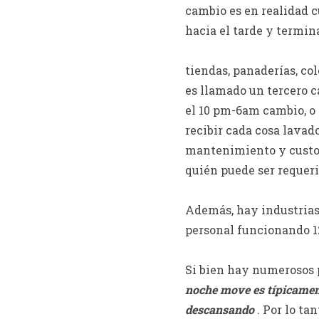
cambio es en realidad c
hacia el tarde y termi
tiendas, panaderías, co
es llamado un tercero 
el 10 pm-6am cambio, o
recibir cada cosa lava
mantenimiento y custod
quién puede ser requeri
Además, hay industrias,
personal funcionando 12
Si bien hay numerosos p
noche move es típicament
descansando
. Por lo t