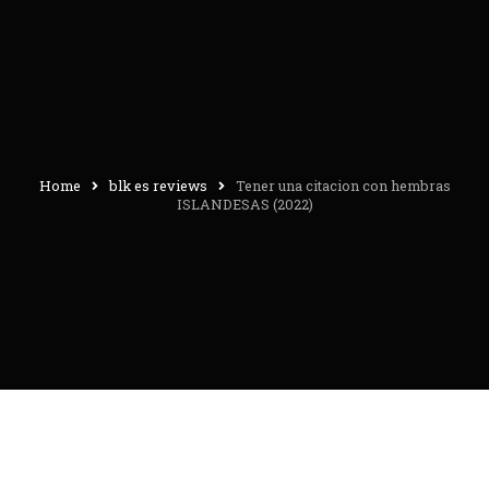
Home
blk es reviews
Tener una citacion con hembras
ISLANDESAS (2022)