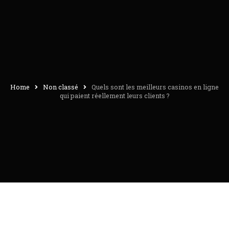
Home
Non classé
Quels sont les meilleurs casinos en ligne
qui paient réellement leurs clients ?