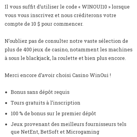
Il vous suffit d’utiliser le code « WINOUI10 » lorsque
vous vous inscrivez et nous créditerons votre
compte de 10 $ pour commencer.
N’oubliez pas de consulter notre vaste sélection de
plus de 400 jeux de casino, notamment les machines
à sous le blackjack, la roulette et bien plus encore.
Merci encore d’avoir choisi Casino WinOui !
Bonus sans dépôt requis
Tours gratuits à l’inscription
100 % de bonus sur le premier dépôt
Jeux provenant des meilleurs fournisseurs tels
que NetEnt, BetSoft et Microgaming