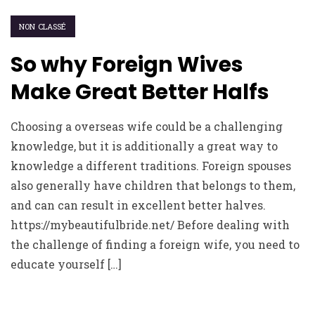
NON CLASSÉ
So why Foreign Wives
Make Great Better Halfs
Choosing a overseas wife could be a challenging
knowledge, but it is additionally a great way to
knowledge a different traditions. Foreign spouses
also generally have children that belongs to them,
and can can result in excellent better halves.
https://mybeautifulbride.net/ Before dealing with
the challenge of finding a foreign wife, you need to
educate yourself […]