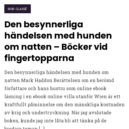
NON CLASSÉ
Den besynnerliga
händelsen med hunden
om natten – Böcker vid
fingertopparna
Den besynnerliga händelsen med hunden om
natten Mark Haddon Berättelsen om en berömd
författare och hans hustru som online ebook
läsning i en ebook online villa utanför Wien är ett
kraftfullt påminnelse om den mänskliga kostnaden
av krig och undertryckning. När jag avslutade
boken, kunde jag inte låta bli att tänka på de
bredare teman […]