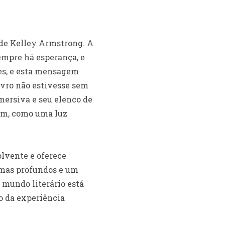
g de Kelley Armstrong. A
empre há esperança, e
es, e esta mensagem
vro não estivesse sem
mersiva e seu elenco de
am, como uma luz
olvente e oferece
emas profundos e um
 mundo literário está
o da experiência