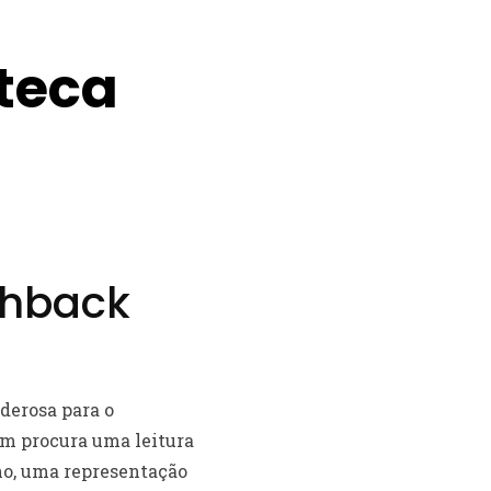
oteca
shback
derosa para o
em procura uma leitura
no, uma representação