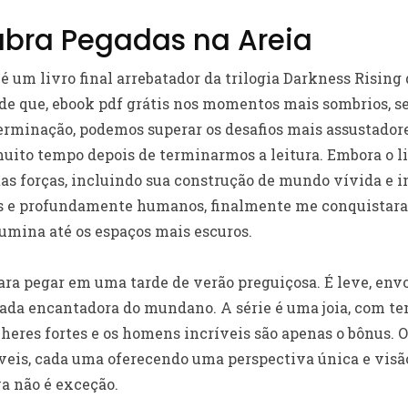
ubra Pegadas na Areia
 é um livro final arrebatador da trilogia Darkness Risin
 de que, ebook pdf grátis nos momentos mais sombrios, s
rminação, podemos superar os desafios mais assustador
ito tempo depois de terminarmos a leitura. Embora o li
tas forças, incluindo sua construção de mundo vívida e i
 e profundamente humanos, finalmente me conquistar
umina até os espaços mais escuros.
 para pegar em uma tarde de verão preguiçosa. É leve, env
ada encantadora do mundano. A série é uma joia, com t
eres fortes e os homens incríveis são apenas o bônus. O
íveis, cada uma oferecendo uma perspectiva única e visã
a não é exceção.