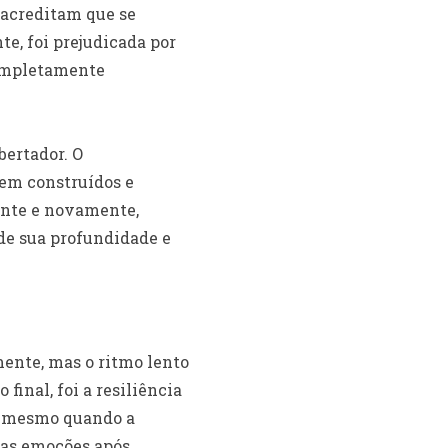
 acreditam que se
te, foi prejudicada por
completamente
bertador. O
em construídos e
ente e novamente,
de sua profundidade e
ente, mas o ritmo lento
inal, foi a resiliência
, mesmo quando a
has emoções após