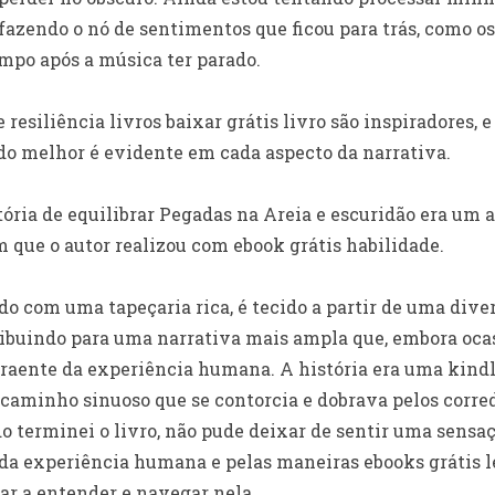
sfazendo o nó de sentimentos que ficou para trás, como o
mpo após a música ter parado.
 resiliência livros baixar grátis livro são inspiradores,
o melhor é evidente em cada aspecto da narrativa.
tória de equilibrar Pegadas na Areia e escuridão era um a
um que o autor realizou com ebook grátis habilidade.
ido com uma tapeçaria rica, é tecido a partir de uma div
ibuindo para uma narrativa mais ampla que, embora ocas
traente da experiência humana. A história era uma kindl
aminho sinuoso que se contorcia e dobrava pelos corredo
 terminei o livro, não pude deixar de sentir uma sensa
da experiência humana e pelas maneiras ebooks grátis le
dar a entender e navegar nela.