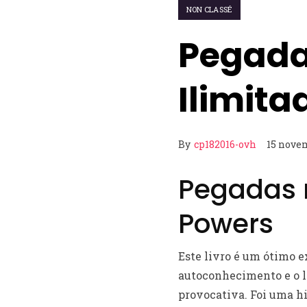
NON CLASSÉ
Pegadas
Ilimita
By
cp182016-ovh
15 nove
Pegadas 
Powers
Este livro é um ótimo 
autoconhecimento e o l
provocativa. Foi uma h