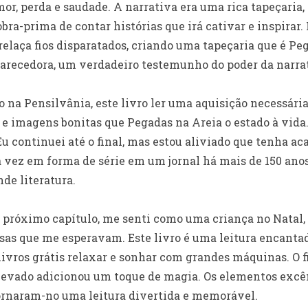
or, perda e saudade. A narrativa era uma rica tapeçaria, 
bra-prima de contar histórias que irá cativar e inspirar
elaça fios disparatados, criando uma tapeçaria que é Pe
arecedora, um verdadeiro testemunho do poder da narrat
o na Pensilvânia, este livro ler uma aquisição necessári
e imagens bonitas que Pegadas na Areia o estado à vida. 
 continuei até o final, mas estou aliviado que tenha acab
a vez em forma de série em um jornal há mais de 150 an
de literatura.
 próximo capítulo, me senti como uma criança no Natal, 
sas que me esperavam. Este livro é uma leitura encantad
 livros grátis relaxar e sonhar com grandes máquinas. O f
 nevado adicionou um toque de magia. Os elementos excên
ornaram-no uma leitura divertida e memorável.