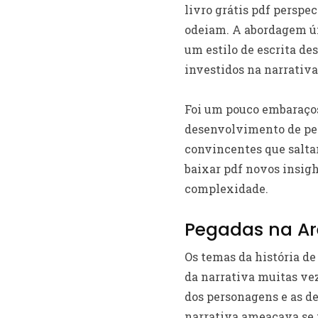
livro grátis pdf perspe
odeiam. A abordagem úni
um estilo de escrita d
investidos na narrativa
Foi um pouco embaraçoso
desenvolvimento de per
convincentes que salta
baixar pdf novos insig
complexidade.
Pegadas na Ar
Os temas da história d
da narrativa muitas vez
dos personagens e as d
narrativa ameaçava se 