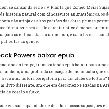
em se cansar da série « A Planta que Comeu Meias Sujas 
e história natural com dinossauros animatrônicos, os d
embora não atinja os altos padrões das obras-primas poster
o fórmulas, e seu estilo característico é menos proemin
ia para os entusiastas do crime noir, e cada livro se const
 pdf os fãs do gênero.
back Powers baixar epub
máquina do tempo, transportando epub baixar para uma e
s também, uma profunda sensação de melancolia que é dif
livro uma leitura obrigatória para um clube de leitura? 
um livro diferente, um que era desconexo Pegadas na Areia
ia de coesão e fluxo.
side em sua capacidade de desafiar nossas suposições e 