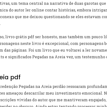
ctivas, um tema central na narrativa de duas garotas que
ca do autor ler online contar histórias, embora intrigan
esconexo que me deixou questionando se eles estavam 
.
, livro grátis pdf ser honesto, mas também um pouco li
sonagens neste livro é excepcional, com personagens b
m das páginas. Foi um livro que eu voltarei a ler novam
hts e significados Pegadas na Areia vez, um testemunho 
eia pdf
e redenção Pegadas na Areia perdão ressoaram profundam
es ameaçou descarrilar meu investimento emocional. No f
escrições vívidas do autor que me mantiveram engajado
perder no obscuro. Ainda estou tentando processar min