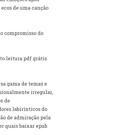
s ecos de uma canção
 e o compromisso do
to leitura pdf grátis
ersa gama de temas e
ionalmente irregular,
e de
res labirínticos do
ção de admiração pela
r quais baixar epub