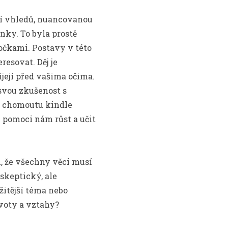
icí vhledů, nuancovanou
ky. To byla prostě
očkami. Postavy v této
resovat. Děj je
íjejí před vašima očima.
svou zkušenost s
 v chomoutu kindle
 pomoci nám růst a učit
u, že všechny věci musí
 skeptický, ale
žitější téma nebo
ivoty a vztahy?