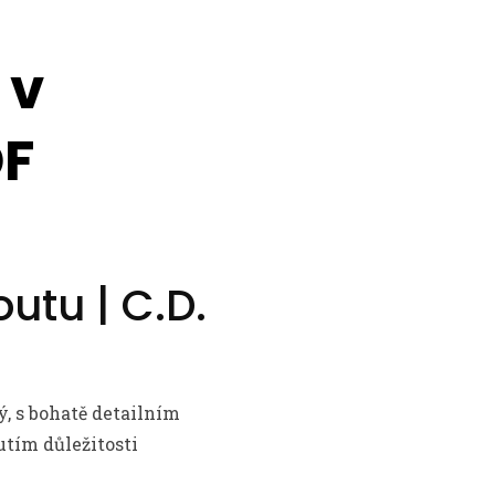
 v
DF
utu | C.D.
, s bohatě detailním
tím důležitosti