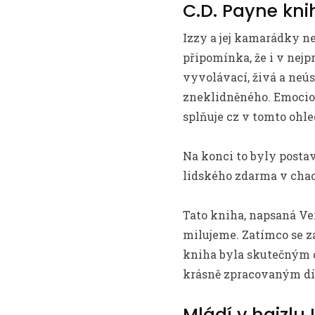
C.D. Payne kn
Izzy a jej kamarádky n
připomínka, že i v nejp
vyvolávací, živá a neú
zneklidněného. Emocioná
splňuje cz v tomto ohle
Na konci to byly postav
lidského zdarma v chao
Tato kniha, napsaná Ver
milujeme. Zatímco se 
kniha byla skutečným d
krásně zpracovaným díl
Mládí v hajzlu