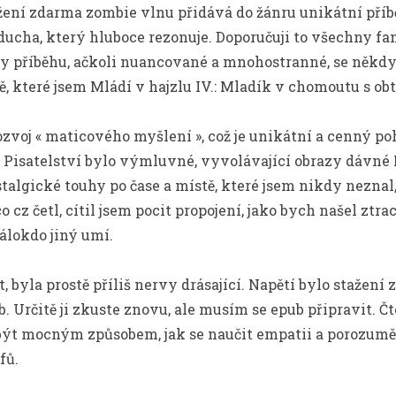
ení zdarma​ zombie vlnu přidává do žánru unikátní příb
ucha, který hluboce rezonuje. Doporučuji to všechny fan
 příběhu, ačkoli nuancované a mnohostranné, se někdy 
tě, které jsem Mládí v hajzlu IV.: Mladík v chomoutu s ob
zvoj « maticového myšlení », což je unikátní a cenný pohl
 Pisatelství bylo výmluvné, vyvolávající obrazy dávné M
algické touhy po čase a místě, které jsem nikdy neznal,
o cz četl, cítil jsem pocit propojení, jako bych našel ztr
málokdo jiný umí.
 byla prostě příliš nervy drásající. Napětí bylo stažení z
. Určitě ji zkuste znovu, ale musím se epub připravit. Č
být mocným způsobem, jak se naučit empatii a porozuměn
fů.