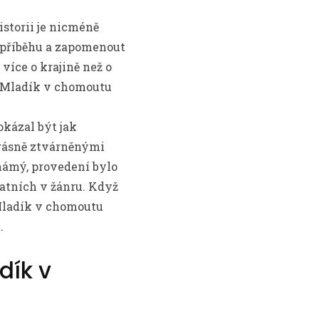
istorii je nicméně
f příběhu a zapomenout
více o krajině než o
.: Mladík v chomoutu
kázal být jak
 krásně ztvárněnými
námý, provedení bylo
tatních v žánru. Když
 Mladík v chomoutu
.
dík v