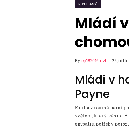
NON CLASSÉ
Mládí v
chomou
By
cp182016-ovh
22 juille
Mládí v ha
Payne
Kniha zkoumá parní poh
světem, který vás udrž
empatie, potřeby porozu