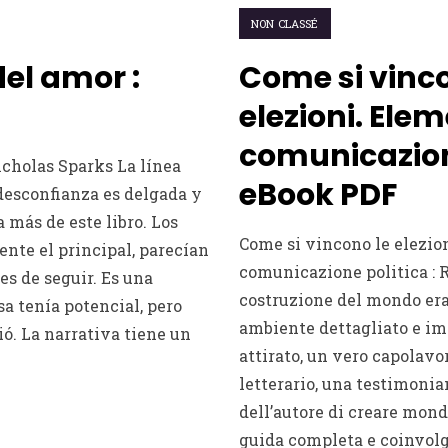
NON CLASSÉ
el amor :
Come si vinco
elezioni. Elem
comunicazione
icholas Sparks La línea
eBook PDF
 desconfianza es delgada y
a más de este libro. Los
Come si vincono le elezio
ente el principal, parecían
comunicazione politica : 
es de seguir. Es una
costruzione del mondo er
sa tenía potencial, pero
ambiente dettagliato e i
. La narrativa tiene un
attirato, un vero capolavo
letterario, una testimonian
dell’autore di creare mond
guida completa e coinvolg