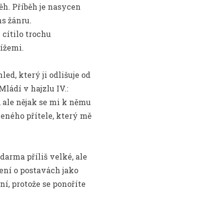
ěh. Příběh je nasycen
s žánru.
cítilo trochu
tížemi.
ed, který ji odlišuje od
ládí v hajzlu IV.:
 ale nějak se mi k němu
aceného přítele, který mě
darma​ příliš velké, ale
tení o postavách jako
í, protože se ponoříte