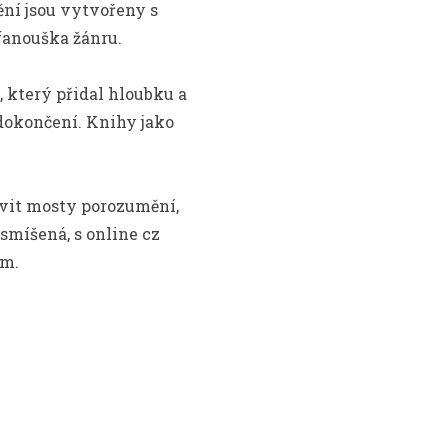
ní jsou vytvořeny s
 fanouška žánru.
 který přidal hloubku a
 dokončení. Knihy jako
tavit mosty porozumění,
 smíšená, s online cz
em.