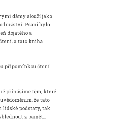
vými dámy slouží jako
odružství. Psaní bylo
eň dojatého a
tení, a tato kniha
tou připomínkou čtení
eré přinášíme těm, které
uvědoměním, že tato
lidské podstaty, tak
yblednout z paměti.