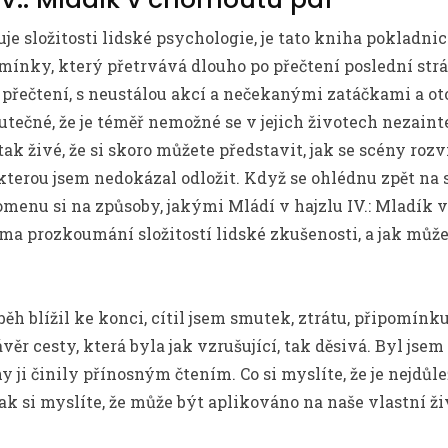
uje složitosti lidské psychologie, je tato kniha pokladn
nky, který přetrvává dlouho po přečtení poslední strán
 přečtení, s neustálou akcí a nečekanými zatáčkami a ot
utečné, že je téměř nemožné se v jejich životech nezainte
ak živé, že si skoro můžete představit, jak se scény rozv
kterou jsem nedokázal odložit. Když se ohlédnu zpět na 
omenu si na způsoby, jakými Mládí v hajzlu IV.: Mladík
ma prozkoumání složitostí lidské zkušenosti, a jak může
h blížil ke konci, cítil jsem smutek, ztrátu, připomínk
ěr cesty, která byla jak vzrušující, tak děsivá. Byl jsem
 ji činily přínosným čtením. Co si myslíte, že je nejdůle
 jak si myslíte, že může být aplikováno na naše vlastní ž