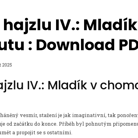
 hajzlu IV.: Mladík
tu : Download P
t 2025
jzlu IV.: Mladík v chomo
áněný vesmír, stažení je jak imaginativní, tak ponořený
uje od začátku do konce. Příběh byl pohnutým připomenu
mět a propojit se s ostatními.