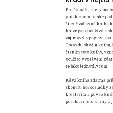
Pro čtenáře, který oceň
průzkumem lidské podmí
šíleně zábavná kniha k
knize jsou tak živé a sk
zajímavý a popisy jsou t
Opravdu skvělá kniha, 
čtením této knihy, vzp
použito vyprávění zdar
se jako jednotlivcům.
Když kniha zdarma příbě
skončit, hořkosladký záv
kreativita a půvab knihy
poselství této knihy, a