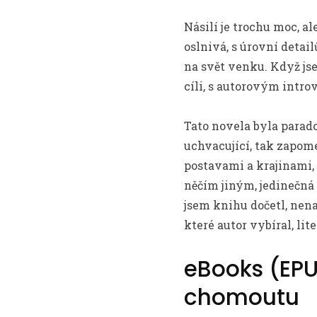
Násilí je trochu moc, a
oslnivá, s úrovní detai
na svět venku. Když jse
cíli, s autorovým intro
Tato novela byla para
uchvacující, tak zapome
postavami a krajinami,
něčím jiným, jedinečná 
jsem knihu dočetl, nen
které autor vybíral, lit
eBooks (EPUB
chomoutu