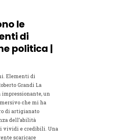
no le
enti di
 politica |
ni. Elementi di
Roberto Grandi La
a impressionante, un
mmersivo che mi ha
ro di artigianato
za dell’abilità
i vividi e credibili. Una
ente scaricare