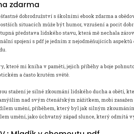
iha zdarma
ešťastné dobrodružství s školními ebook zdarma a obědo
rostších situacích může být humor, vzrušení a pocit dobr
stupná představa lidského stavu, která mě nechala zárov
lní spojení s pdf je jedním z nejodměňujících aspektů č
du.
y, které mi kniha v paměti, jejich příběhy a boje pohnu
tickém a často krutém světě.
ou stažení je silné zkoumání lidského ducha a obětí, kt
zamýšlím nad svým čtenářským zážitkem, mobi zasažen 
ílem umění, příběhem, který byl jak silným zkoumáním 
em umění, jako úchvatný západ slunce, který odmítá v
 IV.: Mladík v chomoutu pdf