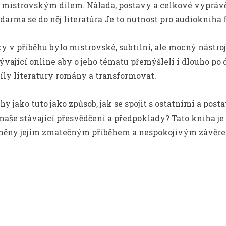
mistrovským dílem. Nálada, postavy a celkové vyprávě
 zdarma se do něj literatúra Je to nutnost pro audiokniha
v příběhu bylo mistrovské, subtilní, ale mocný nástroj,
zývající online aby o jeho tématu přemýšleli i dlouho po
íly literatury romány a transformovat.
 jako tuto jako způsob, jak se spojit s ostatními a pos
t naše stávající přesvědčení a předpoklady? Tato kniha je
stíněny jejím zmatečným příběhem a nespokojivým závěr