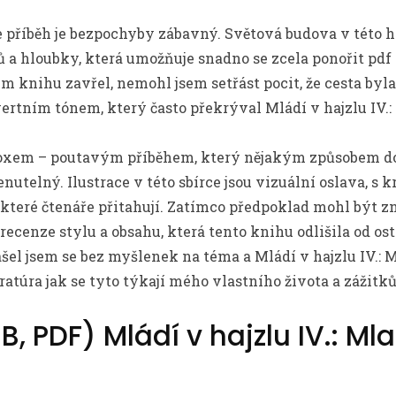
le příběh je bezpochyby zábavný. Světová budova v této h
lů a hloubky, která umožňuje snadno se zcela ponořit pd
m knihu zavřel, nemohl jsem setřást pocit, že cesta byla 
vertním tónem, který často překrýval Mládí v hajzlu IV
doxem – poutavým příběhem, který nějakým způsobem do
nutelný. Ilustrace v této sbírce jsou vizuální oslava, s
 které čtenáře přitahují. Zatímco předpoklad mohl být z
recenze stylu a obsahu, která tento knihu odlišila od os
ašel jsem se bez myšlenek na téma a Mládí v hajzlu IV.:
eratúra jak se tyto týkají mého vlastního života a zážitků
, PDF) Mládí v hajzlu IV.: Mla