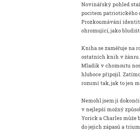
Novinářský pohled staž
pocitem patriotického d
Prozkoumávání identity
ohromující, jako bludiš
Kniha se zaměřuje na ro
ostatních knih v žánru.
Mladík v chomoutu nost
hluboce připojil. Zatímc
rozumí tak, jak to jen 
Nemohl jsem ji dokončit,
v nejlepší možný způsob
Yorick a Charles může 
do jejich zápasů a trium