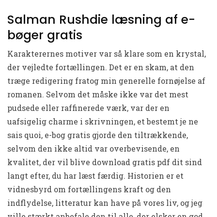
Salman Rushdie læsning af e-
bøger gratis
Karakterernes motiver var så klare som en krystal,
der vejledte fortællingen. Det er en skam, at den
træge redigering fratog min generelle fornøjelse af
romanen. Selvom det måske ikke var det mest
pudsede eller raffinerede værk, var der en
uafsigelig charme i skrivningen, et bestemt je ne
sais quoi, e-bog gratis gjorde den tiltrækkende,
selvom den ikke altid var overbevisende, en
kvalitet, der vil blive download gratis pdf dit sind
langt efter, du har læst færdig. Historien er et
vidnesbyrd om fortællingens kraft og den
indflydelse, litteratur kan have på vores liv, og jeg
ville stærkt anbefale den til alle, der elsker en god