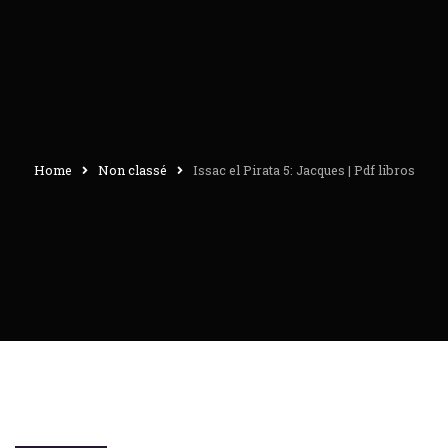
Home
Non classé
Issac el Pirata 5: Jacques | Pdf libros