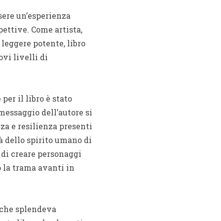
ssere un’esperienza
ettive. Come artista,
leggere potente, libro
vi livelli di
er il libro è stato
messaggio dell’autore si
nza e resilienza presenti
à dello spirito umano di
e di creare personaggi
 la trama avanti in
à che splendeva