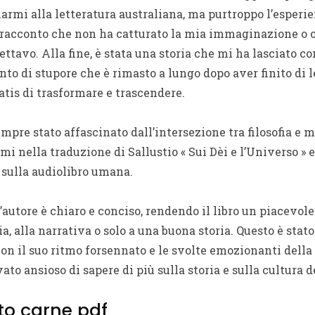
armi alla letteratura australiana, ma purtroppo l’esperie
 racconto che non ha catturato la mia immaginazione o of
tavo. Alla fine, è stata una storia che mi ha lasciato co
to di stupore che è rimasto a lungo dopo aver finito di
ratis di trasformare e trascendere.
pre stato affascinato dall’intersezione tra filosofia e m
 nella traduzione di Sallustio « Sui Dèi e l’Universo » e
 sulla audiolibro umana.
ll’autore è chiaro e conciso, rendendo il libro un piacevol
ia, alla narrativa o solo a una buona storia. Questo è stato
on il suo ritmo forsennato e le svolte emozionanti della t
ato ansioso di sapere di più sulla storia e sulla cultura d
tto carne pdf