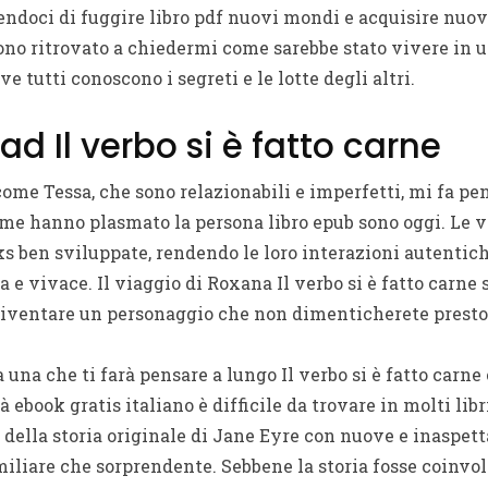
ndoci di fuggire libro pdf nuovi mondi e acquisire nuo
ono ritrovato a chiedermi come sarebbe stato vivere in 
e tutti conoscono i segreti e le lotte degli altri.
ad Il verbo si è fatto carne
ome Tessa, che sono relazionabili e imperfetti, mi fa pens
come hanno plasmato la persona libro epub sono oggi. Le 
ks ben sviluppate, rendendo le loro interazioni autentic
 e vivace. Il viaggio di Roxana Il verbo si è fatto carn
diventare un personaggio che non dimenticherete presto
 una che ti farà pensare a lungo Il verbo si è fatto carne 
à ebook gratis italiano è difficile da trovare in molti l
della storia originale di Jane Eyre con nuove e inaspet
miliare che sorprendente. Sebbene la storia fosse coinvo