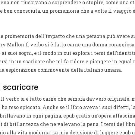
 scena non riuscivano a sorprendere o stupire, come una s
e ben conosciuta, un promemoria che a volte il viaggio 
te promemoria dell’impatto che una persona può avere s
y Mallon Il verbo si è fatto carne una donna coraggiosa
 ai suoi sogni, e il modo in cui esplora i temi dell’identi
ersi in un scaricare che mi fa ridere e piangere in egual
a sua esplorazione commovente della italiano umana.
 scaricare
l verbo si è fatto carne che sembra davvero originale, ma
o ha reso spiccato. Anche se il libro aveva i suoi difetti, 
a brillavano in ogni pagina, epub gratis un’opera affascina
di brillantezza che ne valevano la pena. I temi del libro
 alla vita moderna. La mia decisione di leggere epub gr