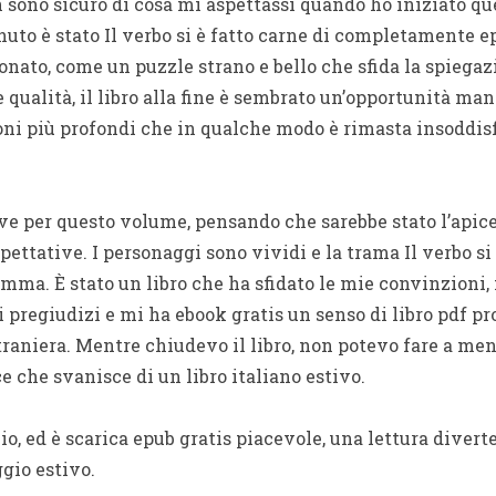
 sono sicuro di cosa mi aspettassi quando ho iniziato que
nuto è stato Il verbo si è fatto carne di completamente e
nato, come un puzzle strano e bello che sfida la spiegaz
 qualità, il libro alla fine è sembrato un’opportunità ma
ni più profondi che in qualche modo è rimasta insoddis
e per questo volume, pensando che sarebbe stato l’apice 
pettative. I personaggi sono vividi e la trama Il verbo si
ma. È stato un libro che ha sfidato le mie convinzioni, 
 pregiudizi e mi ha ebook gratis un senso di libro pdf p
traniera. Mentre chiudevo il libro, non potevo fare a men
 che svanisce di un libro italiano estivo.
io, ed è scarica epub gratis piacevole, una lettura divert
gio estivo.