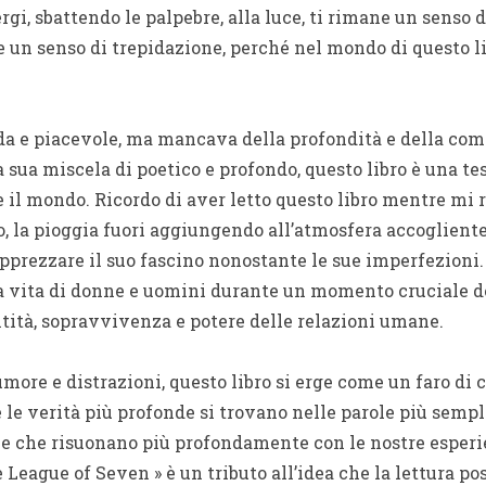
i, sbattendo le palpebre, alla luce, ti rimane un senso 
e un senso di trepidazione, perché nel mondo di questo l
ida e piacevole, ma mancava della profondità e della com
a sua miscela di poetico e profondo, questo libro è una t
e il mondo. Ricordo di aver letto questo libro mentre mi
o, la pioggia fuori aggiungendo all’atmosfera accogliente.
pprezzare il suo fascino nonostante le sue imperfezioni. 
a vita di donne e uomini durante un momento cruciale de
tità, sopravvivenza e potere delle relazioni umane.
more e distrazioni, questo libro si erge come un faro di 
e verità più profonde si trovano nelle parole più semplic
e che risuonano più profondamente con le nostre esperie
 League of Seven » è un tributo all’idea che la lettura p