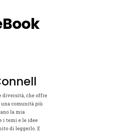
 eBook
Connell
 diversità, che offre
di una comunità più
gano la mia
 i temi e le idee
ito di leggerlo. E