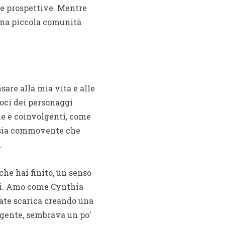
ve prospettive. Mentre
una piccola comunità
are alla mia vita e alle
voci dei personaggi
he e coinvolgenti, come
e sia commovente che
.
che hai finito, un senso
ibri. Amo come Cynthia
tate scarica creando una
lgente, sembrava un po’