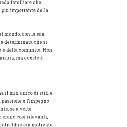
trada familiare che
è più importante della
ul mondo, con la sua
 e determinata che si
tà e della comunità. Non
 misura, ma questo è
 il mix unico di stili e
la passione e l’impegno
nte, se a volte
 erano così rilevanti,
atis libro era motivata