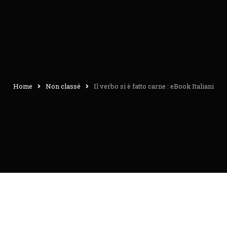
Home
Non classé
Il verbo si è fatto carne : eBook Italiani