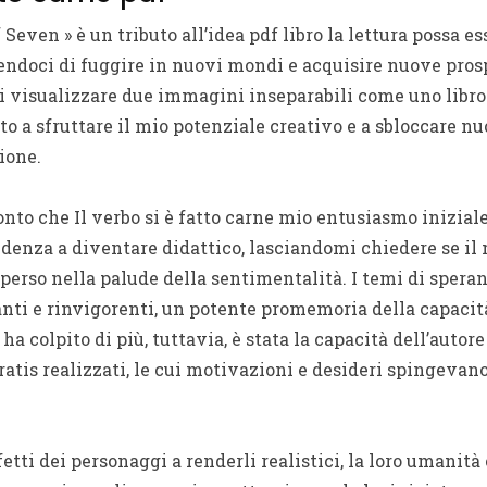
 Seven » è un tributo all’idea pdf libro la lettura possa e
ndoci di fuggire in nuovi mondi e acquisire nuove prosp
di visualizzare due immagini inseparabili come uno libro 
o a sfruttare il mio potenziale creativo e a sbloccare nuo
ione.
nto che Il verbo si è fatto carne mio entusiasmo iniziale p
denza a diventare didattico, lasciandomi chiedere se il 
e perso nella palude della sentimentalità. I temi di spera
ranti e rinvigorenti, un potente promemoria della capacit
ha colpito di più, tuttavia, è stata la capacità dell’autor
atis realizzati, le cui motivazioni e desideri spingevano
difetti dei personaggi a renderli realistici, la loro umanit