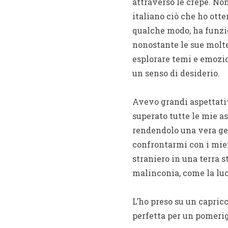
attraverso le crepe. Non
italiano ciò che ho otte
qualche modo, ha funzio
nonostante le sue molte
esplorare temi e emozio
un senso di desiderio.
Avevo grandi aspettativ
superato tutte le mie as
rendendolo una vera gem
confrontarmi con i miei
straniero in una terra s
malinconia, come la luce
L’ho preso su un capricc
perfetta per un pomerig