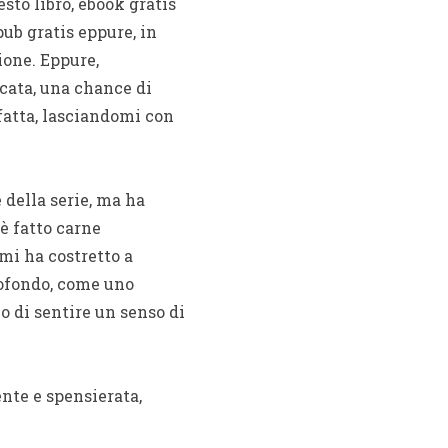
sto libro, ebook gratis
pub gratis eppure, in
ione. Eppure,
ncata, una chance di
fatta, lasciandomi con
della serie, ma ha
 è fatto carne
mi ha costretto a
rofondo, come uno
o di sentire un senso di
ente e spensierata,