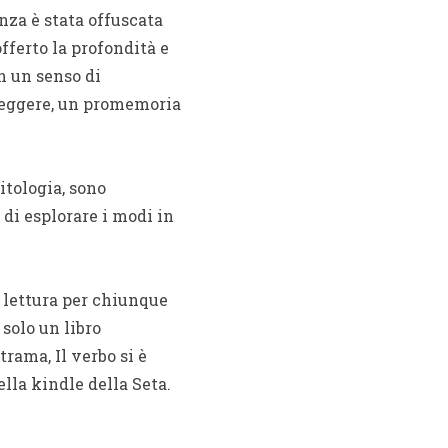
nza è stata offuscata
ferto la profondità e
n un senso di
 leggere, un promemoria
itologia, sono
 di esplorare i modi in
e lettura per chiunque
 solo un libro
rama, Il verbo si è
ella kindle della Seta.