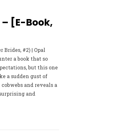
l – [E-Book,
 Brides, #2) | Opal
unter a book that so
ectations, but this one
ike a sudden gust of
 cobwebs and reveals a
 surprising and