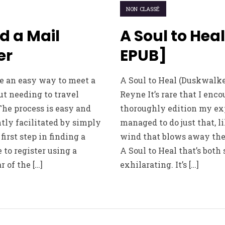
NON CLASSÉ
d a Mail
A Soul to Hea
er
EPUB]
e an easy way to meet a
A Soul to Heal (Duskwalker
ut needing to travel
Reyne It’s rare that I enco
The process is easy and
thoroughly edition my exp
ntly facilitated by simply
managed to do just that, l
first step in finding a
wind that blows away the
 to register using a
A Soul to Heal that’s both
r of the […]
exhilarating. It’s […]