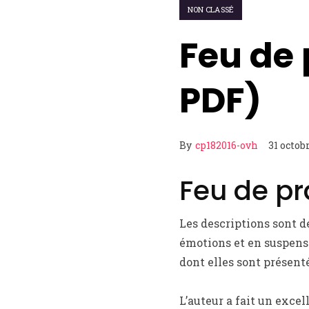
NON CLASSÉ
Feu de 
PDF)
By
cp182016-ovh
31 octob
Feu de pr
Les descriptions sont dé
émotions et en suspense,
dont elles sont présenté
L’auteur a fait un excel