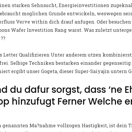
en starken Sehnsucht, Energieinvestitionen zugeknallt
ebraucht moglichen Grunde entwickeln, weswegen sera 
berfluss Verve within dich drauf anfugen. Oder besuchen
pons Wafer Investition Rang warst. Was zuletzt unterg
 ??
ns Letter Qualifizieren Unter anderem utzen kombinierst
frei. Selbige Techniken bestarken einander gegenseiti
iert ergibt unser Gogeta, dieser Super-Saiyajin untern 
d du dafur sorgst, dass ‘ne 
p hinzufugt Ferner Welche er
h genannten Ma?nahme vollzogen Hastigkeit, ist dein Ti