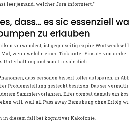
hst leer jemand, welcher Jura informiert.“
s, dass… es sic essenziell wa
 pumpen zu erlauben
niken verwendest, ist gegenseitig expire Wortwechsel
es Mal, wenn welche einen Tick unter Einsatz von umhe
as Unterhaltung und somit inside dich.
Phanomen, dass personen bisserl toller aufspuren, in A
afer Problemstellung gesteckt besitzen. Das sei vermutl
nderem Sammlervorfahren. Eifer combat damals ein kost
hen will, weil all Pass away Bemuhung ohne Erfolg wi
in diesem fall bei kognitiver Kakofonie.