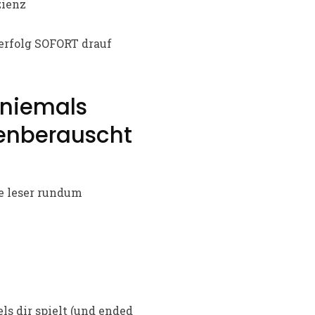
zienz
erfolg SOFORT drauf
 niemals
enberauscht
ie leser rundum
ls dir spielt (und ended