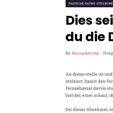
POLITISCHE-DATING-SITES BEW
Dies se
du die D
By
Amina Amiche
19 se
An dieser stelle ist und
stolziert, Damit den Fe
Fernsehgerat davon sto
bist der, einer schaut,
Sei dieser Abnehmer, ni