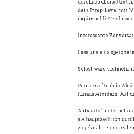
durchaus ubersattigt 
dein Pimp-Level mit Ma
expire schlie?en lasse
Interessante Konversati
Lass uns eins speichern
Selbst ware vielmehr i
Parece sollte dein Abs
hinausbefordern. Auf d
Aufwarts Tinder schrei
sie hauptsachlich durc
zugeknallt einer realen