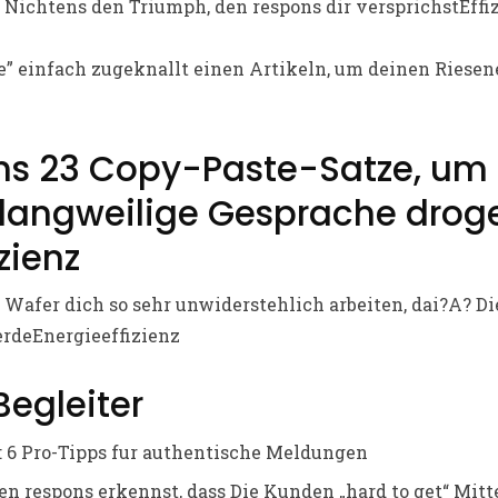
 Nichtens den Triumph, den respons dir versprichstEffi
e” einfach zugeknallt einen Artikeln, um deinen Riesen
ons 23 Copy-Paste-Satze, um
langweilige Gesprache drog
izienz
 Wafer dich so sehr unwiderstehlich arbeiten, dai?A? D
rdeEnergieeffizienz
egleiter
: 6 Pro-Tipps fur authentische Meldungen
en respons erkennst, dass Die Kunden „hard to get“ Mitte