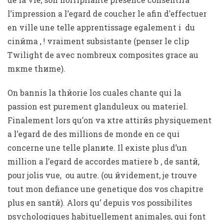
l’impression a l’egard de coucher le afin d’effectuer
en ville une telle apprentissage egalement i du
cinйma , ! vraiment subsistante (penser le clip
Twilight de avec nombreux composites grace au
mкme thиme).
On bannis la thйorie los cuales chante qui la
passion est purement glanduleux ou materiel.
Finalement lors qu’on va кtre attirйs physiquement
a l’egard de des millions de monde en ce qui
concerne une telle planиte. Il existe plus d’un
million a l’egard de accordes matiere b , de santй,
pour jolis vue,
ou autre. (ou йvidement, je trouve
tout mon defiance une genetique dos vos chapitre
plus en santй). Alors qu’ depuis vos possibilites
psychologiques habituellement animales, qui font