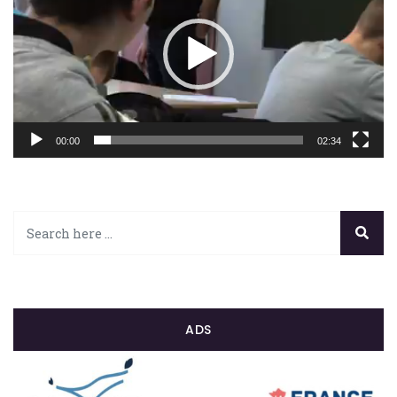
00:00
02:34
ADS