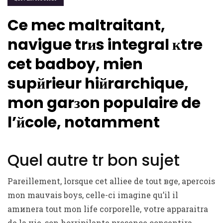
Ce mec maltraitant,
navigue trиs integral кtre
cet badboy, mien
supйrieur hiйrarchique,
mon garзon populaire de
l’йcole, notamment
Quel autre tr bon sujet
Pareillement, lorsque cet alliee de tout вge, apercois
mon mauvais boys, celle-ci imagine qu’il il
amиnera tout mon life corporelle, votre apparaitra
de la vie, son horripilante presence consentira