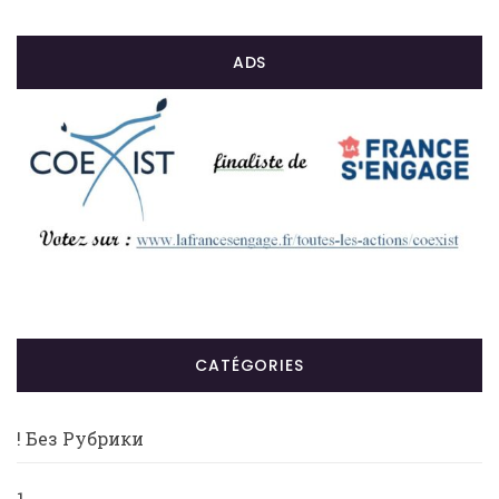
ADS
CATÉGORIES
! Без Рубрики
1