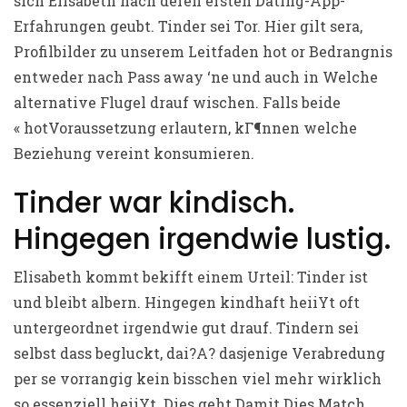
sich Elisabeth nach deren ersten Dating-App-
Erfahrungen geubt. Tinder sei Tor. Hier gilt sera,
Profilbilder zu unserem Leitfaden hot or Bedrangnis
entweder nach Pass away ‘ne und auch in Welche
alternative Flugel drauf wischen. Falls beide
« hotVoraussetzung erlautern, kГ¶nnen welche
Beziehung vereint konsumieren.
Tinder war kindisch.
Hingegen irgendwie lustig.
Elisabeth kommt bekifft einem Urteil: Tinder ist
und bleibt albern. Hingegen kindhaft heiiYt oft
untergeordnet irgendwie gut drauf. Tindern sei
selbst dass begluckt, dai?A? dasjenige Verabredung
per se vorrangig kein bisschen viel mehr wirklich
so essenziell heiiYt. Dies geht Damit Dies Match,