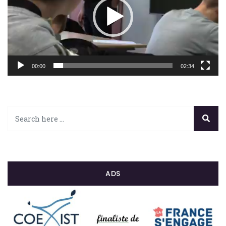
00:00
02:34
ADS