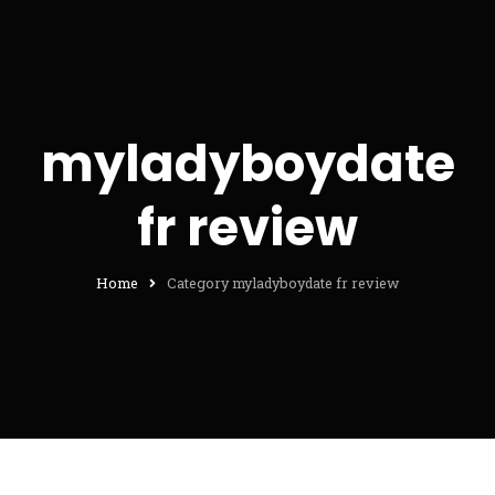
myladyboydate
fr review
Home
Category myladyboydate fr review