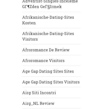
Adventist-Singles-Inceleme
GГ¶zden GeГ§irmek
Afrikanische-Dating-Sites
Kosten
Afrikanische-Dating-Sites
Visitors
Afroromance De Review
Afroromance Visitors
Age Gap Dating Sites Sites
Age Gap Dating Sites Visitors
Airg Siti Incontri
Airg_NL Review