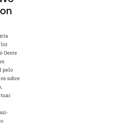
ion
inta
ylor
do Oeste
an
l pelo
ros sobre
,
ctuar
asi­
o.