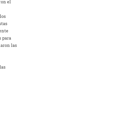
ron el
los
stas
iente
s para
aron las
las