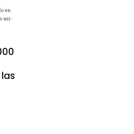
lo en
o asi­
000
 las