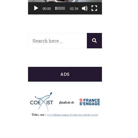
00:00
02:34
ADS