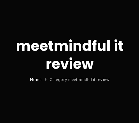
meetmindful it
review
Home
Category meetmindful it review