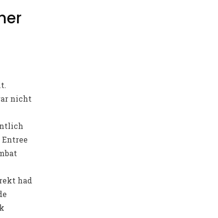
her
t.
ar nicht
entlich
 Entree
ombat
rekt had
de
ck