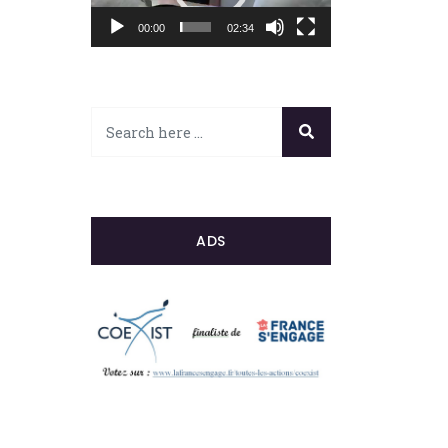
00:00
02:34
ADS