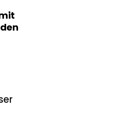
mit
nden
ser