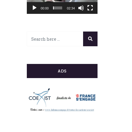
00:00
02:34
ADS