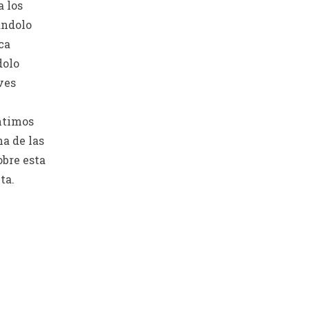
 los
andolo
ca
dolo
ves
ntimos
na de las
bre esta
ta.