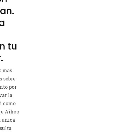
yan.
ta
n tu
.
es mas
s sobre
nto por
ar la
i­ como
bre Aihop
 unica
esulta