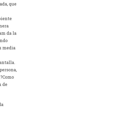
ada, que
biente
anera
am da la
endo
su media
antalla.
persona,
. ?Como
n de
da