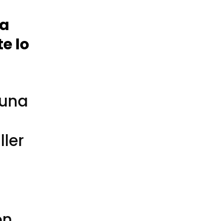
ia
e lo
 una
ller
e
on