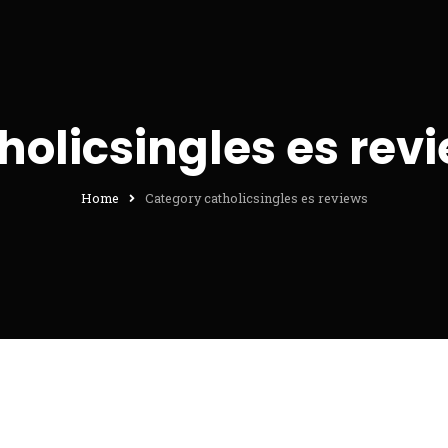
holicsingles es rev
Home
Category catholicsingles es reviews