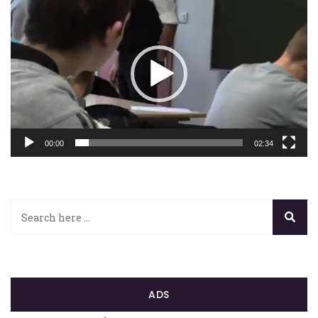
vidéo
00:00
02:34
ADS