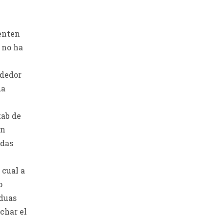
enten
 no ha
ededor
da
tab de
an
idas
 cual a
o
 duas
char el