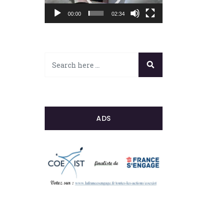
00:00
02:34
ADS