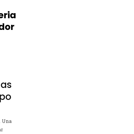
ri­a
edor
das
mpo
. Una
ar