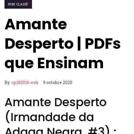
NON CLASSÉ
Amante
Desperto | PDFs
que Ensinam
By
cp182016-ovh
9 octobre 2025
Amante Desperto
(Irmandade da
Adaga Negra, #3) :