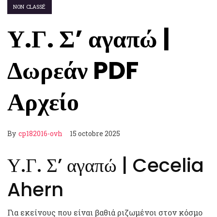
NON CLASSÉ
Υ.Γ. Σ’ αγαπώ |
Δωρεάν PDF
Αρχείο
By
cp182016-ovh
15 octobre 2025
Υ.Γ. Σ’ αγαπώ | Cecelia
Ahern
Για εκείνους που είναι βαθιά ριζωμένοι στον κόσμο