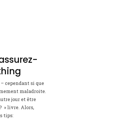
 assurez-
thing
 – cependant si que
rêmement maladroite.
tre jour et être
» livre. Alors,
 tips: