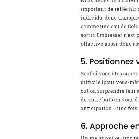
Nous avons déjà couvert 
important de réfléchir 
individu, donc transpira
comme une eau de Colog
sortir. Embrasser n’est
olfactive aussi; donc a
5. Positionne
Sauf si vous êtes au rep
difficile {pour vous-mê
out ou surprendre leur a
de votre buts en vous é
anticipation – une fois 
6. Approche e
Un maladroit ou trop pu