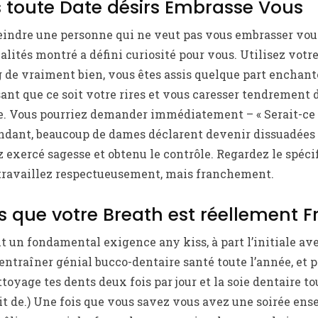
as toute Date désirs Embrasse Vous
eindre une personne qui ne veut pas vous embrasser vous
lités montré a défini curiosité pour vous. Utilisez votre
g de vraiment bien, vous êtes assis quelque part enchante
t que ce soit votre rires et vous caresser tendrement du
onde. Vous pourriez demander immédiatement – « Serait-
endant, beaucoup de dames déclarent devenir dissuadées 
 exercé sagesse et obtenu le contrôle. Regardez le spéci
travaillez respectueusement, mais franchement.
s que votre Breath est réellement F
ait un fondamental exigence any kiss, à part l’initiale a
’entraîner génial bucco-dentaire santé toute l’année, et 
ttoyage tes dents deux fois par jour et la soie dentaire to
it de.) Une fois que vous savez vous avez une soirée ens