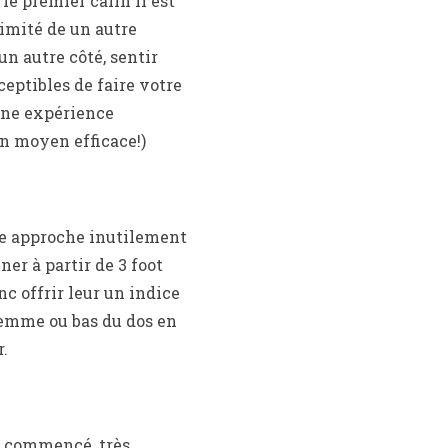
le premier câlin il est
ximité de un autre
un autre côté, sentir
ptibles de faire votre
 une expérience
un moyen efficace!)
e le approche inutilement
er à partir de 3 foot
nc offrir leur un indice
femme ou bas du dos en
.
it commencé, très