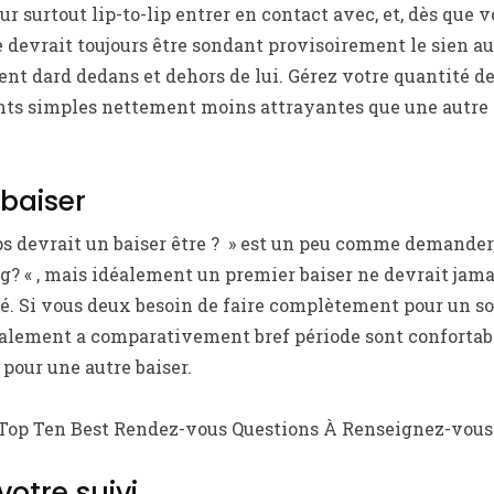
r surtout lip-to-lip entrer en contact avec, et, dès que v
 devrait toujours être sondant provisoirement le sien au 
nt dard dedans et dehors de lui. Gérez votre quantité de 
nts simples nettement moins attrayantes que une autre
 baiser
s devrait un baiser être ? » est un peu comme demander,
ng? « , mais idéalement un premier baiser ne devrait jama
té. Si vous deux besoin de faire complètement pour un so
alement a comparativement bref période sont confortabl
 pour une autre baiser.
p Ten Best Rendez-vous Questions À Renseignez-vous
votre suivi