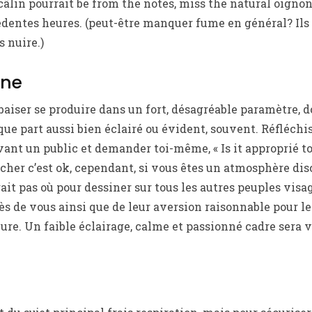
câlin pourrait be from the notes, miss the natural oigno
édentes heures. (peut-être manquer fume en général? Ils
 nuire.)
ène
baiser se produire dans un fort, désagréable paramètre, d
ue part aussi bien éclairé ou évident, souvent. Réfléchis
ant un public et demander toi-même, « Is it approprié to
cher c’est ok, cependant, si vous êtes un atmosphère dis
ait pas où pour dessiner sur tous les autres peuples visa
ès de vous ainsi que de leur aversion raisonnable pour le
ure. Un faible éclairage, calme et passionné cadre sera 