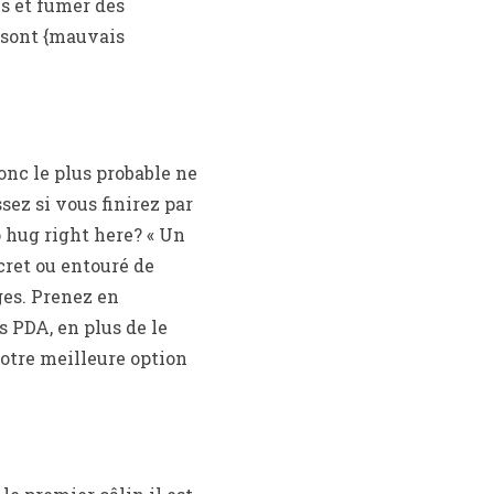
ns et fumer des
 sont {mauvais
onc le plus probable ne
sez si vous finirez par
 hug right here? « Un
cret ou entouré de
ges. Prenez en
s PDA, en plus de le
votre meilleure option