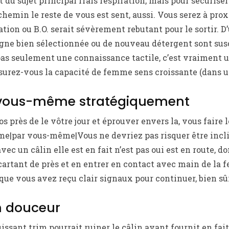
du sujet principal frais respiration, mais pour sécuriser 
chemin le reste de vous est sent, aussi. Vous serez à pro
tion ou B.O. serait sévèrement rebutant pour le sortir. D’
ne bien sélectionnée ou de nouveau détergent sont susce
 pas seulement une connaissance tactile, c’est vraiment
ssurez-vous la capacité de femme sens croissante (dans 
z vous-même stratégiquement
os près de le vôtre jour et éprouver envers la, vous fair
me|par vous-même|Vous ne devriez pas risquer être inclin
vec un câlin elle est en fait n’est pas oui est en route, do
cartant de près et en entrer en contact avec main de la 
que vous avez reçu clair signaux pour continuer, bien sûr
n douceur
issant trim pourrait ruiner le câlin avant fournit en fa