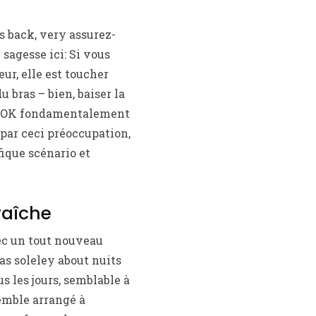
 back, very assurez-
 sagesse ici: Si vous
ur, elle est toucher
 bras – bien, baiser la
ce OK fondamentalement
par ceci préoccupation,
fique scénario et
raîche
vec un tout nouveau
pas soleley about nuits
us les jours, semblable à
emble arrangé à