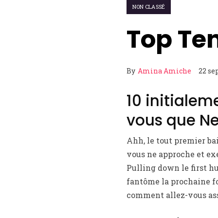
NON CLASSÉ
Top Ten:
By
Amina Amiche
22 se
10 initiale
vous que Ne
Ahh, le tout premier ba
vous ne approche et ex
Pulling down le first h
fantôme la prochaine fo
comment allez-vous assur