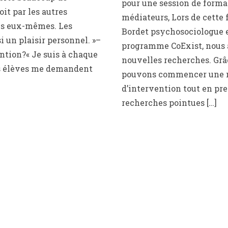
pour une session de forma
it par les autres
médiateurs, Lors de cette 
es eux-mêmes. Les
Bordet psychosociologue e
i un plaisir personnel. »–
programme CoExist, nous à
ntion?« Je suis à chaque
nouvelles recherches. Grâ
es élèves me demandent
pouvons commencer une 
d’intervention tout en pr
recherches pointues […]