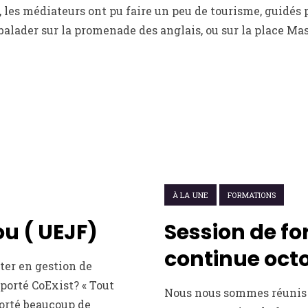
 les médiateurs ont pu faire un peu de tourisme, guidés p
 balader sur la promenade des anglais, ou sur la place Ma
17 OCTOBRE 2017
À LA UNE
FORMATIONS
u ( UEJF)
Session de f
continue octo
ter en gestion de
pporté CoExist? « Tout
Nous nous sommes réunis h
porté beaucoup de