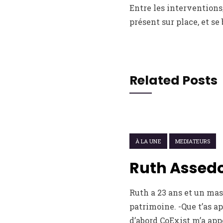
Entre les interventions,
présent sur place, et se
Related Posts
22 FÉVRIER 2021
À LA UNE
MEDIATEURS
Ruth Assedo
Ruth a 23 ans et un mas
patrimoine. -Que t’as a
d’abord CoExist m’a ap