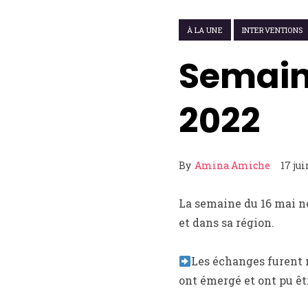
À LA UNE
INTERVENTIONS
Semaine
2022
By
Amina Amiche
17 jui
La semaine du 16 mai no
et dans sa région.
Les échanges furent n
ont émergé et ont pu êt