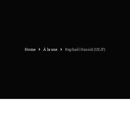
Home
À la une
Raphaël Hassid (UEJF)