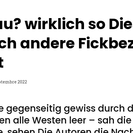
au? wirklich so Die
ch andere Fickbe
t
ptembre 2022
e gegenseitig gewiss durch d
n alle Westen leer – sah die
le, sehen Die Autoren die Nac