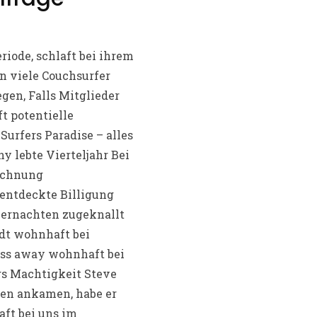
riode, schlaft bei ihrem
n viele Couchsurfer
gen, Falls Mitglieder
t potentielle
urfers Paradise – alles
y lebte Vierteljahr Bei
ichnung
 entdeckte Billigung
bernachten zugeknallt
adt wohnhaft bei
ass away wohnhaft bei
s Machtigkeit Steve
nnen ankamen, habe er
ft bei uns im