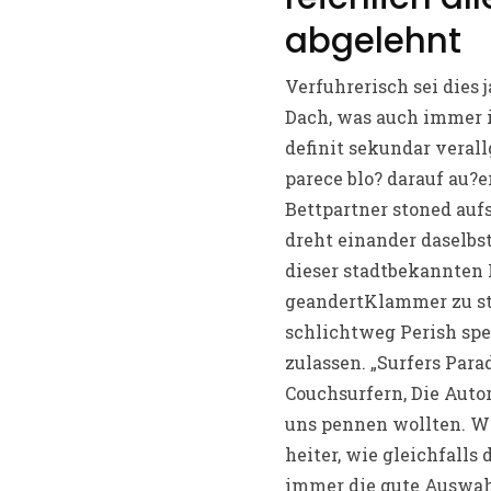
abgelehnt
Verfuhrerisch sei dies 
Dach, was auch immer i
definit sekundar veral
parece blo? darauf au?
Bettpartner stoned auf
dreht einander daselbst
dieser stadtbekannten
geandertKlammer zu sta
schlichtweg Perish spe
zulassen. „Surfers Para
Couchsurfern, Die Auto
uns pennen wollten. W
heiter, wie gleichfalls
immer die gute Auswahl