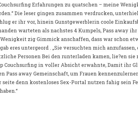
 Couchsurfing Erfahrungen zu quatschen – meine Wenigk
erden.“ Die leser gingen zusammen verdrucken, unterhie
ug er ihr vor, hinein Gunstgewerblerin coole Einkaufs
anden warteten als nachstes 4 Kumpels, Pass away ihr
e Wenigkeit zig Gimmick anschaffen, dass war schon et
b eres untergeord . „Sie versuchten mich anzufassen,
zliche Personen Bei den runterladen kamen, lie?en sie m
yp Couchsurfing in voller Absicht erwahnte, Damit ihr Gl
en Pass away Gemeinschaft, um Frauen kennenzulernen
 seite denn kostenloses Sex-Portal nutzen fahig sein Fe
haben.“