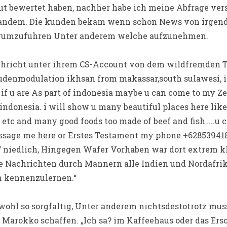
ut bewertet haben, nachher habe ich meine Abfrage ver
mandem. Die kunden bekam wenn schon News von irgen
ie rumzufuhren Unter anderem welche aufzunehmen.
achricht unter ihrem CS-Account von dem wildfremden T
tudenmodulation ikhsan from makassar,south sulawesi, i
if u are As part of indonesia maybe u can come to my 
indonesia. i will show u many beautiful places here like 
 etc and many good foods too made of beef and fish…..u c
sage me here or Erstes Testament my phone +628539418**
 niedlich, Hingegen Wafer Vorhaben war dort extrem kla
 Nachrichten durch Mannern alle Indien und Nordafrik
en kennenzulernen.“
ohl so sorgfaltig, Unter anderem nichtsdestotrotz muss
 Marokko schaffen. „Ich sa? im Kaffeehaus oder das Ers