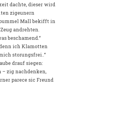
eit dachte, dieser wird
lten zigeunern
bummel Mall bekifft in
 Zeug andrehten.
was beschamend.“
 denn ich Klamotten
ich storungsfrei..“
aube drauf siegen:
 – zig nachdenken,
rner parece sic Freund