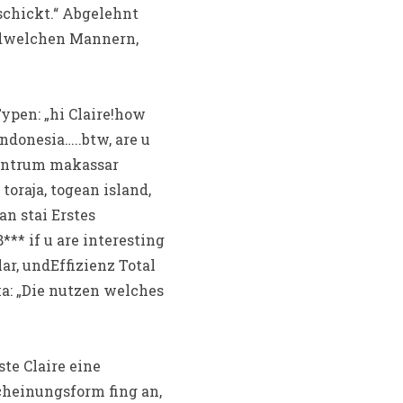
schickt.“ Abgelehnt
dwelchen Mannern,
ypen: „hi Claire!how
ndonesia…..btw, are u
Zentrum makassar
toraja, togean island,
an stai Erstes
* if u are interesting
r, undEffizienz Total
a: „Die nutzen welches
te Claire eine
cheinungsform fing an,