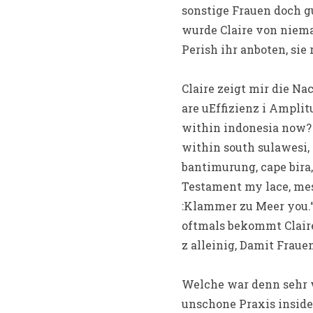
sonstige Frauen doch g
wurde Claire von nie
Perish ihr anboten, s
Claire zeigt mir die N
are uEffizienz i Ampli
within indonesia now? 
within south sulawesi, 
bantimurung, cape bira,
Testament my lace, mes
:Klammer zu Meer you.“
oftmals bekommt Claire
z alleinig, Damit Frau
Welche war denn sehr w
unschone Praxis inside