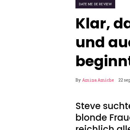
DATE ME DE REVIEW
Klar, d
und au
beginn
By
Amina Amiche
22 se
Steve sucht
blonde Fraue
reichlich al