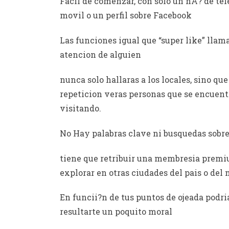
Facil de comenzar, con solo un nA? de te
movil o un perfil sobre Facebook
Las funciones igual que “super like” llam
atencion de alguien
nunca solo hallaras a los locales, sino qu
repeticion veras personas que se encuen
visitando.
No Hay palabras clave ni busquedas sobre 
tiene que retribuir una membresia prem
explorar en otras ciudades del pais o del
En funcii?n de tus puntos de ojeada podri
resultarte un poquito moral