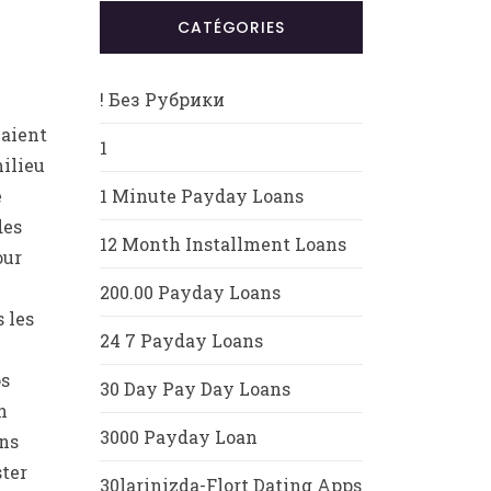
CATÉGORIES
! Без Рубрики
uaient
1
milieu
e
1 Minute Payday Loans
des
12 Month Installment Loans
our
200.00 Payday Loans
 les
24 7 Payday Loans
os
30 Day Pay Day Loans
n
3000 Payday Loan
ins
ter
30larinizda-Flort Dating Apps