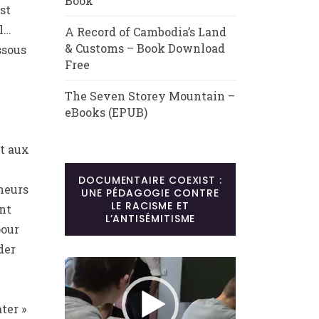
Book
st
l…
A Record of Cambodia’s Land
& Customs – Book Download
ssous
Free
The Seven Storey Mountain –
eBooks (EPUB)
t aux
DOCUMENTAIRE COEXIST :
cheurs
UNE PÉDAGOGIE CONTRE
LE RACISME ET
nt
L’ANTISÉMITISME
pour
der
Lecteur
vidéo
ter »