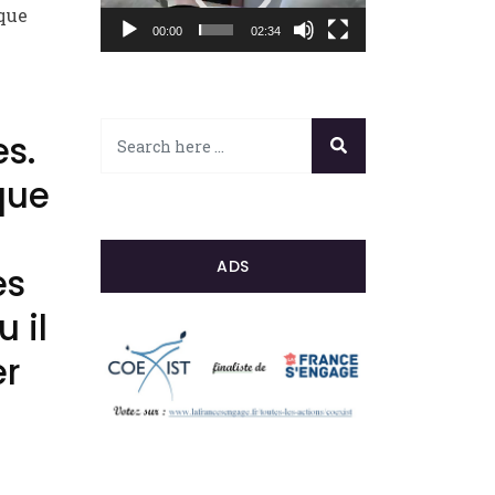
que
00:00
02:34
s.
ue
ADS
es
 il
er