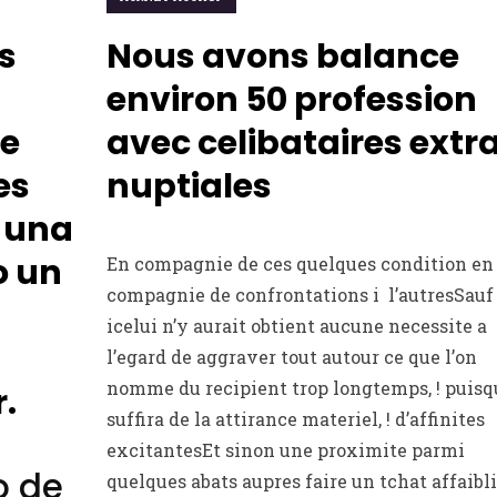
s
Nous avons balance
environ 50 profession
de
avec celibataires extr
es
nuptiales
 una
o un
En compagnie de ces quelques condition en
compagnie de confrontations i l’autresSauf
icelui n’y aurait obtient aucune necessite a
l’egard de aggraver tout autour ce que l’on
nomme du recipient trop longtemps, ! puisqu
.
suffira de la attirance materiel, ! d’affinites
excitantesEt sinon une proximite parmi
o de
quelques abats aupres faire un tchat affaibli