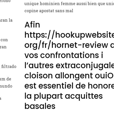
lefono
unique hominien femme aussi bien que uni
copine apostat sans mal
aran la
Afin
https://hookupwebsite
e con
org/fr/hornet-review
q
tran
vos confrontations i
l’autres extraconjugal
filtrado
cloison allongent ouiOu
ium de
est essentiel de honor
 mundo
la plupart acquittes
a
basales