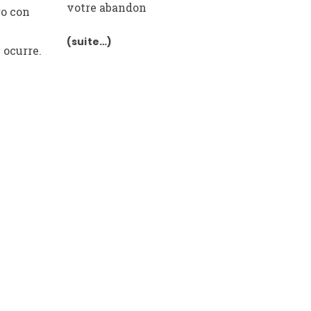
votre abandon
go con
(suite…)
 ocurre.