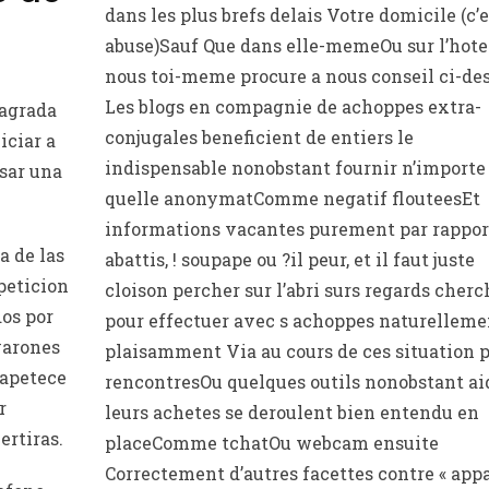
dans les plus brefs delais Votre domicile (c’e
abuse)Sauf Que dans elle-memeOu sur l’hote
nous toi-meme procure a nous conseil ci-de
Les blogs en compagnie de achoppes extra-
 agrada
conjugales beneficient de entiers le
iciar a
indispensable nonobstant fournir n’importe
isar una
quelle anonymatComme negatif flouteesEt
informations vacantes purement par rappor
a de las
abattis, ! soupape ou ?il peur, et il faut juste
peticion
cloison percher sur l’abri surs regards cher
os por
pour effectuer avec s achoppes naturelleme
varones
plaisamment Via au cours de ces situation 
 apetece
rencontresOu quelques outils nonobstant ai
r
leurs achetes se deroulent bien entendu en
rtiras.
placeComme tchatOu webcam ensuite
Correctement d’autres facettes contre « appa