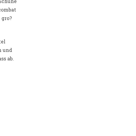
 Schuhe
 combat
 gro?
kel
n und
ss ab.