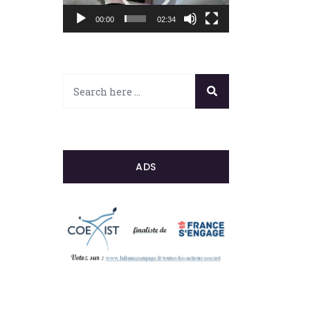
00:00
02:34
ADS