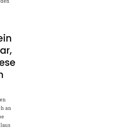
 den
ein
ar,
ese
n
ben
ch an
be
Klaus