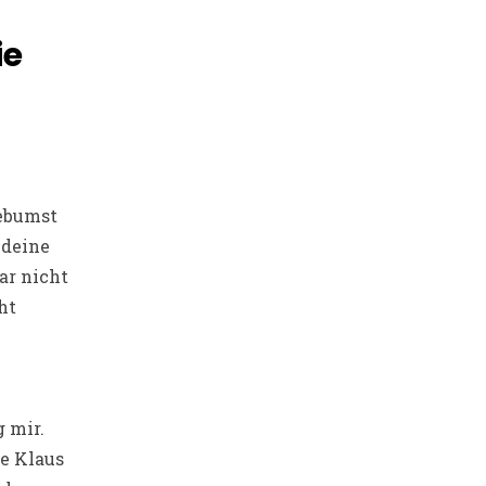
ie
ebumst
 deine
ar nicht
ht
 mir.
te Klaus