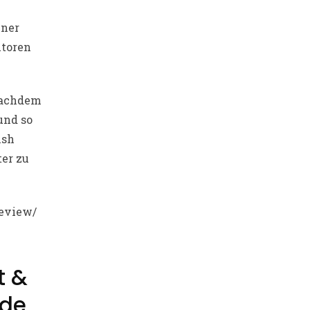
iner
utoren
nachdem
und so
ish
ter zu
review/
t &
rde