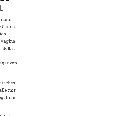
.
erden.
e Coitus
ich
e Vagina
. Selbst
e ganzen
misches
alle mir
Begehren