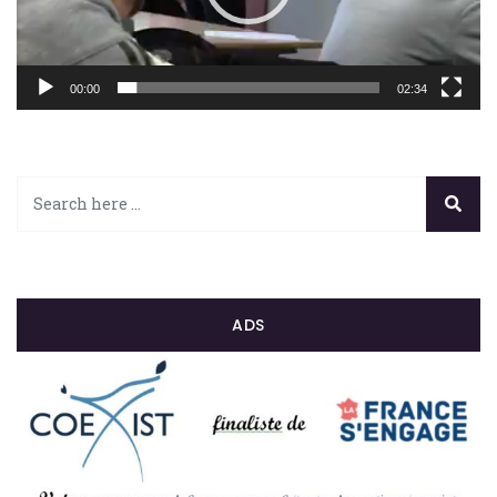
00:00
02:34
ADS