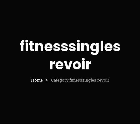
fitnesssingles
revoir
Home
Category fitnesssingles revoir