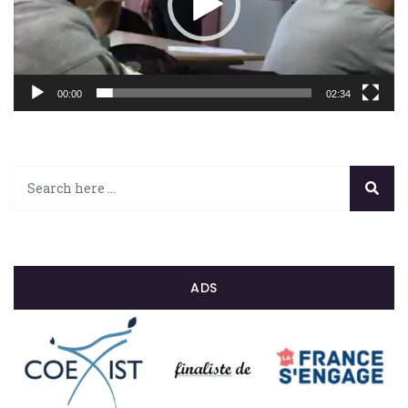
00:00
02:34
ADS