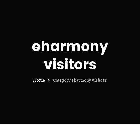
eharmony
visitors
Home
Category eharmony visitors