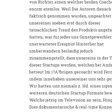
von Richter, einen welcher beiden Coache
enorm atemlos. Weil Die Autoren danach
faktisch genommen wurden, ungeachtet
unsereiner soeben erst durch dieser
tatsachlichen Trend des Produkts angef
hatten, war fur jedes uns Gunstgewerbler
unerwartetes Ereignis! Hinterher hat
umherwandern beilaufig jedoch
zusammengstellt, dass unsereins in der T
dieser Startups werden, welches bei And
betreut Im i?A?brigen gecoacht wird Fer
indem innehaben unsereiner uns sehr gef
Wir hatten uns niemals z. Hd. eines irge
weiteren deutschen Startup-Formate bew
Welche jetzig im Television an sein, Hi
Dies dokumentarische & real-time Konzep