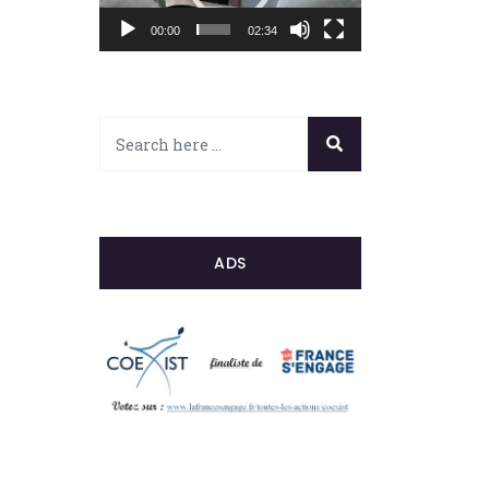
00:00
02:34
ADS