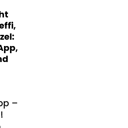
ht
ffi,
zel:
App,
nd
pp –
!
.