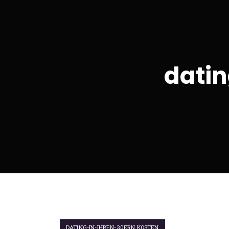
datin
DATING-IN-IHREN-30ERN KOSTEN