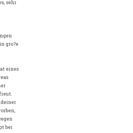
s, sehr
angen
in gro?e
at eines
reas
ner
reut.
ndeiner
orben,
ngegen
t bei