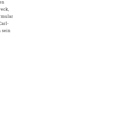
den
weck,
rmular
Carl-
 sein