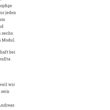
opfige
ur jeden
uss
nd
 sechs
a Modul.
haft bei
enEta
weil wir
 sein
Andreas