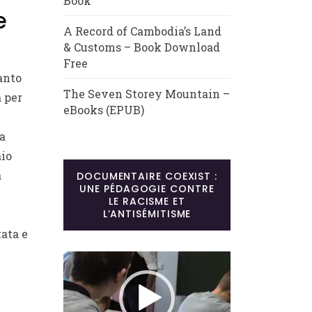
Book
e
A Record of Cambodia’s Land
& Customs – Book Download
Free
anto
The Seven Storey Mountain –
a per
eBooks (EPUB)
a
aio
a
DOCUMENTAIRE COEXIST :
UNE PÉDAGOGIE CONTRE
LE RACISME ET
L’ANTISÉMITISME
ata e
Lecteur
vidéo