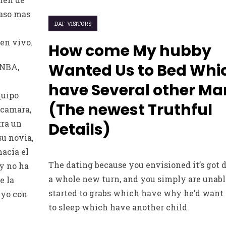
paso mas
DAF VISITORS
 en vivo.
How come My hubby
Wanted Us to Bed Whi
 NBA,
have Several other Ma
quipo
(The newest Truthful
 camara,
tra un
Details)
su novia,
acia el
The dating because you envisioned it’s got
 y no ha
a whole new turn, and you simply are unabl
e la
started to grabs which have why he’d want
uyo con
to sleep which have another child.