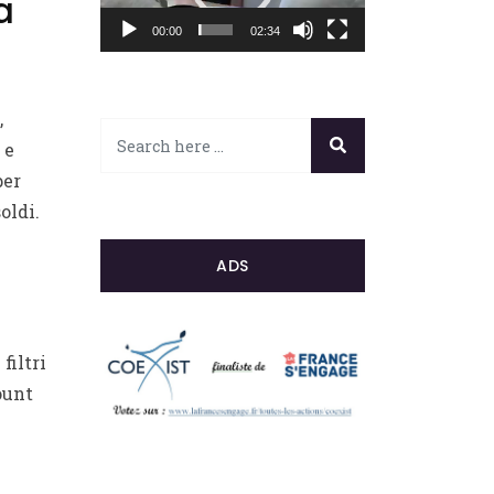
a
00:00
02:34
,
 e
per
oldi.
ADS
filtri
ount