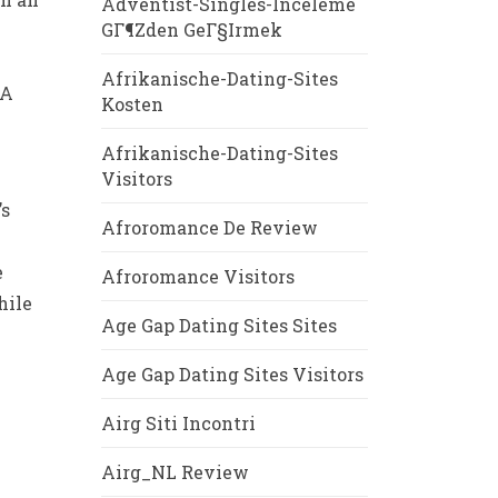
Adventist-Singles-Inceleme
GГ¶zden GeГ§irmek
Afrikanische-Dating-Sites
 A
Kosten
Afrikanische-Dating-Sites
Visitors
’s
Afroromance De Review
e
Afroromance Visitors
hile
Age Gap Dating Sites Sites
Age Gap Dating Sites Visitors
Airg Siti Incontri
Airg_NL Review