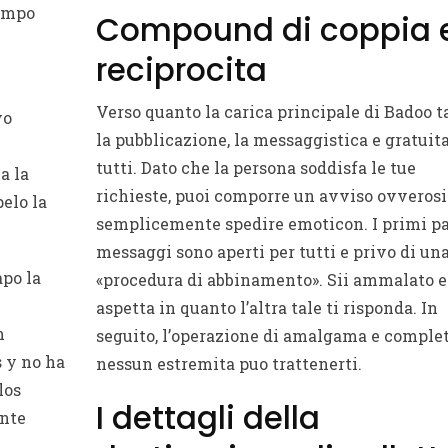
iempo
Compound di coppia 
reciprocita
Verso quanto la carica principale di Badoo t
vo
la pubblicazione, la messaggistica e gratuit
tutti. Dato che la persona soddisfa le tue
a la
richieste, puoi comporre un avviso ovverosi
elo la
semplicemente spedire emoticon. I primi p
messaggi sono aperti per tutti e privo di un
apo la
«procedura di abbinamento». Sii ammalato e
aspetta in quanto l’altra tale ti risponda. In
n
seguito, l’operazione di amalgama e complet
s y no ha
nessun estremita puo trattenerti.
los
I dettagli della
nte