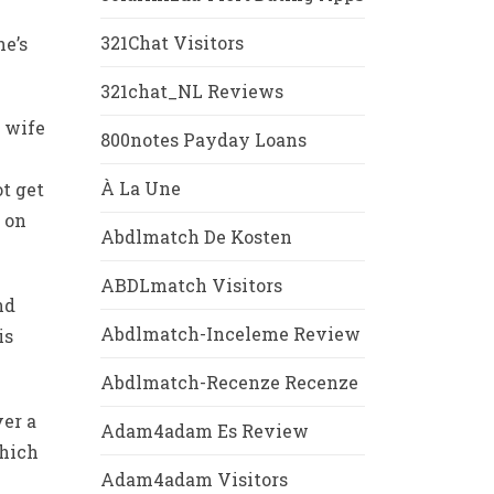
321Chat Visitors
he’s
321chat_NL Reviews
y wife
800notes Payday Loans
À La Une
t get
 on
Abdlmatch De Kosten
ABDLmatch Visitors
nd
Abdlmatch-Inceleme Review
is
Abdlmatch-Recenze Recenze
ver a
Adam4adam Es Review
which
Adam4adam Visitors