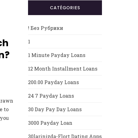
CATÉGORIES
! Без Рубрики
ch
1
n?
1 Minute Payday Loans
12 Month Installment Loans
200.00 Payday Loans
24 7 Payday Loans
 drawn
e to
30 Day Pay Day Loans
 you
3000 Payday Loan
30larinizda-Flort Dating Apps