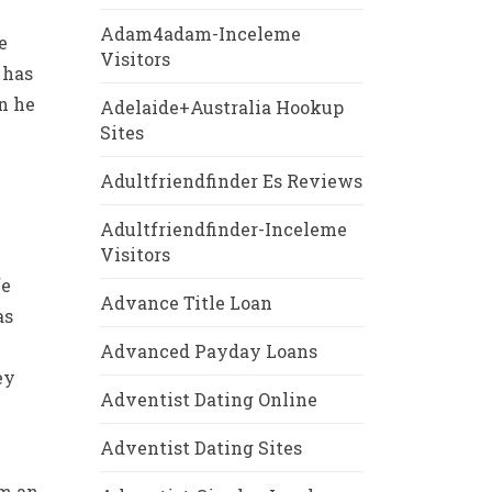
Adam4adam-Inceleme
e
Visitors
 has
n he
Adelaide+Australia Hookup
Sites
Adultfriendfinder Es Reviews
Adultfriendfinder-Inceleme
Visitors
fe
Advance Title Loan
as
Advanced Payday Loans
ey
Adventist Dating Online
Adventist Dating Sites
om an