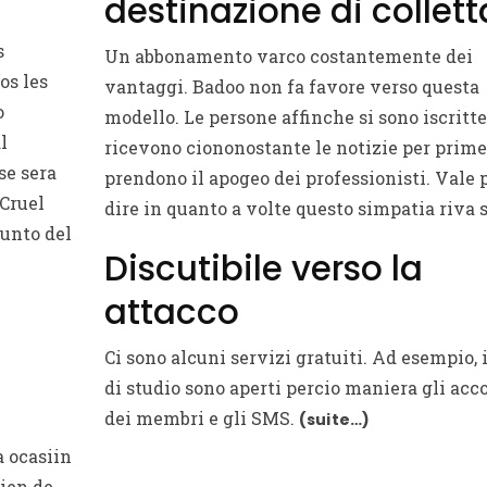
destinazione di collett
s
Un abbonamento varco costantemente dei
os les
vantaggi. Badoo non fa favore verso questa
o
modello. Le persone affinche si sono iscritte
l
ricevono ciononostante le notizie per prime
se sera
prendono il apogeo dei professionisti. Vale 
Cruel
dire in quanto a volte questo simpatia riva s
punto del
Discutibile verso la
attacco
Ci sono alcuni servizi gratuiti. Ad esempio, i 
di studio sono aperti percio maniera gli acc
dei membri e gli SMS.
(suite…)
a ocasiin
bien de