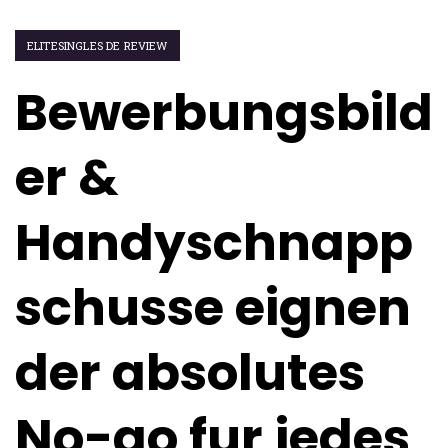
ELITESINGLES DE REVIEW
Bewerbungsbild
er &
Handyschnapp
schusse eignen
der absolutes
No-go fur jedes